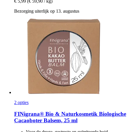
€ 5,99
(€ 59,90 / kg)
Bezorging uiterlijk op 13. augustus
2 opties
FINigrana® Bio & Naturkosmetik
Biologische
Cacaoboter Balsem, 25 ml
Voor de droge, gestreste en geïrriteerde huid