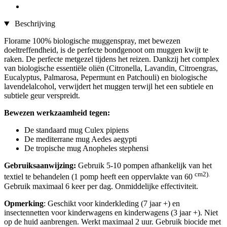
Beschrijving
Florame 100% biologische muggenspray, met bewezen
doeltreffendheid, is de perfecte bondgenoot om muggen kwijt te
raken. De perfecte metgezel tijdens het reizen. Dankzij het complex
van biologische essentiële oliën (Citronella, Lavandin, Citroengras,
Eucalyptus, Palmarosa, Pepermunt en Patchouli) en biologische
lavendelalcohol, verwijdert het muggen terwijl het een subtiele en
subtiele geur verspreidt.
Bewezen werkzaamheid tegen:
De standaard mug Culex pipiens
De mediterrane mug Aedes aegypti
De tropische mug Anopheles stephensi
Gebruiksaanwijzing:
Gebruik 5-10 pompen afhankelijk van het
cm2).
textiel te behandelen (1 pomp heeft een oppervlakte van 60
Gebruik maximaal 6 keer per dag. Onmiddelijke effectiviteit.
Opmerking
: Geschikt voor kinderkleding (7 jaar +) en
insectennetten voor kinderwagens en kinderwagens (3 jaar +). Niet
op de huid aanbrengen. Werkt maximaal 2 uur. Gebruik biocide met