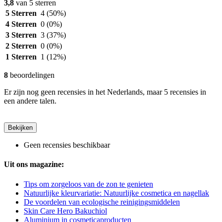
3,8
van 5 sterren
5 Sterren
4
(50%)
4 Sterren
0
(0%)
3 Sterren
3
(37%)
2 Sterren
0
(0%)
1 Sterren
1
(12%)
8
beoordelingen
Er zijn nog geen recensies in het Nederlands, maar 5 recensies in
een andere talen.
Bekijken
Geen recensies beschikbaar
Uit ons magazine:
Tips om zorgeloos van de zon te genieten
Natuurlijke kleurvariatie: Natuurlijke cosmetica en nagellak
De voordelen van ecologische reinigingsmiddelen
Skin Care Hero Bakuchiol
Aluminium in cosmeticaproducten