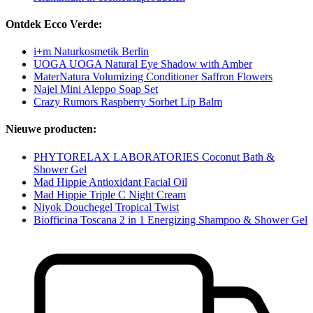
Ontdek Ecco Verde:
i+m Naturkosmetik Berlin
UOGA UOGA Natural Eye Shadow with Amber
MaterNatura Volumizing Conditioner Saffron Flowers
Najel Mini Aleppo Soap Set
Crazy Rumors Raspberry Sorbet Lip Balm
Nieuwe producten:
PHYTORELAX LABORATORIES Coconut Bath &
Shower Gel
Mad Hippie Antioxidant Facial Oil
Mad Hippie Triple C Night Cream
Niyok Douchegel Tropical Twist
Biofficina Toscana 2 in 1 Energizing Shampoo & Shower Gel