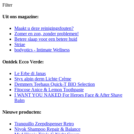
Filter
Uit ons magazine:
Maakt u deze reinigingsfouten?
Zomer en zon, zonder problemen!
Betere slaap voor een betere huid
Striae
bodyotics - Intimate Wellness
Ontdek Ecco Verde:
Le Erbe di Janas
Styx alpin derm Lichte Crème
Demmers Teehaus Quick-T BIO Selection
Fitocose Anice & Lemon Toothpaste
I WANT YOU NAKED For Heroes Face & After Shave
Balm
Nieuwe producten:
Tranquillo Zeepdispenser Retro
Niyok Shampoo Repair & Balance