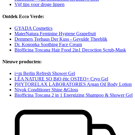
Vijf tips voor droge lippen
Ontdek Ecco Verde:
GYADA Cosmetics
MaterNatura Feminine Hygiene Grapefruit
Demmers Teehaus Der Kuss - Gevulde Theeblik
Dr. Konopka Soothing Face Cream
Biofficina Toscana Hair Food 2in1 Decoction Scrub-Mask
Nieuwe producten:
i+m Berlin Refresh Shower Gel
LÉA NATURE SO BiO étic OSTEO+ Cryo Gel
PHYTORELAX LABORATORIES Argan Oil Body Lotion
Niyok Conditioner Shine &Gloss
Biofficina Toscana 2 in 1 Energizing Shampoo & Shower Gel