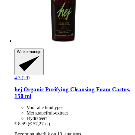
Winkelmandje
4.3 (29)
hej Organic
Purifying Cleansing Foam Cactus,
150 ml
Voor alle huidtypes
Met grapefruit-extract
Hydrateert
€ 8,59
(€ 57,27 / l)
Bezorging uiterlijk op 13. augustus