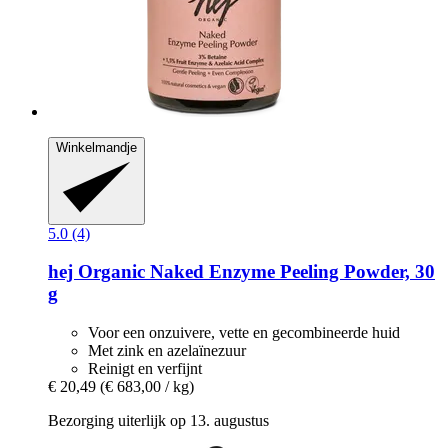
Winkelmandje
5.0 (4)
hej Organic
Naked Enzyme Peeling Powder, 30
g
Voor een onzuivere, vette en gecombineerde huid
Met zink en azelaïnezuur
Reinigt en verfijnt
€ 20,49
(€ 683,00 / kg)
Bezorging uiterlijk op 13. augustus