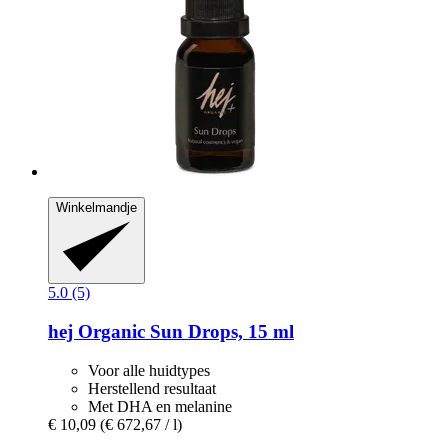
Winkelmandje
5.0 (5)
hej Organic
Sun Drops, 15 ml
Voor alle huidtypes
Herstellend resultaat
Met DHA en melanine
€ 10,09
(€ 672,67 / l)