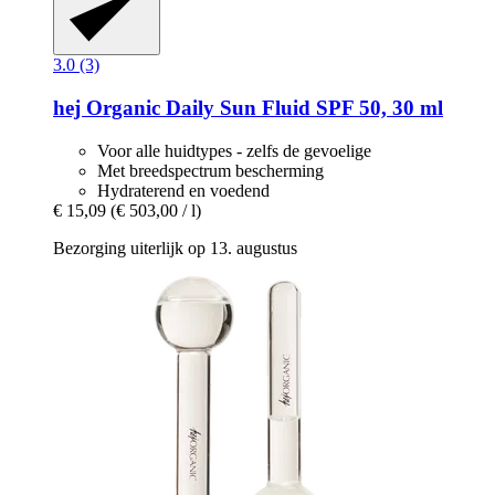
3.0 (3)
hej Organic
Daily Sun Fluid SPF 50, 30 ml
Voor alle huidtypes - zelfs de gevoelige
Met breedspectrum bescherming
Hydraterend en voedend
€ 15,09
(€ 503,00 / l)
Bezorging uiterlijk op 13. augustus