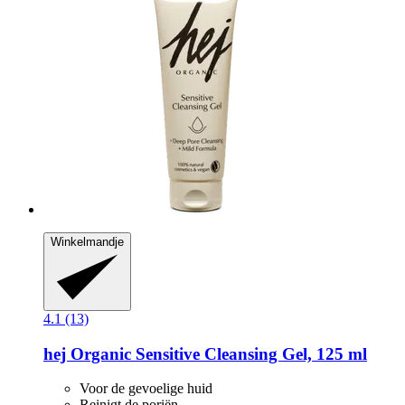
Winkelmandje
4.1 (13)
hej Organic
Sensitive Cleansing Gel, 125 ml
Voor de gevoelige huid
Reinigt de poriën