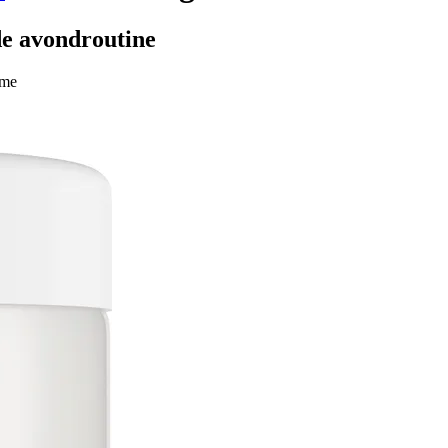
de avondroutine
ème