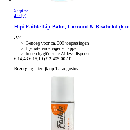
5 opties
4.9 (9)
Hipi Faible
Lip Balm, Coconut & Bisabolol (6 m
-5%
Genoeg voor ca. 300 toepassingen
Hydraterende eigenschappen
In een hygiënische Airless dispenser
€ 14,43
€ 15,19
(€ 2.405,00 / l)
Bezorging uiterlijk op 12. augustus