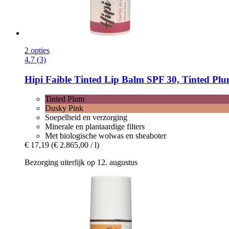
2 opties
4.7 (3)
Hipi Faible
Tinted Lip Balm SPF 30, Tinted Plu
Tinted Plum
Dusky Pink
Soepelheid en verzorging
Minerale en plantaardige filters
Met biologische wolwas en sheaboter
€ 17,19
(€ 2.865,00 / l)
Bezorging uiterlijk op 12. augustus