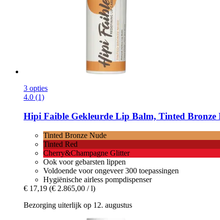
3 opties
4.0 (1)
Hipi Faible
Gekleurde Lip Balm, Tinted Bronze 
Tinted Bronze Nude
Tinted Red
Cherry&Champagne Glitter
Ook voor gebarsten lippen
Voldoende voor ongeveer 300 toepassingen
Hygiënische airless pompdispenser
€ 17,19
(€ 2.865,00 / l)
Bezorging uiterlijk op 12. augustus