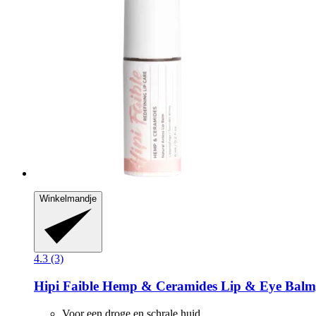
Winkelmandje
4.3 (3)
Hipi Faible
Hemp & Ceramides Lip & Eye Balm,
Voor een droge en schrale huid