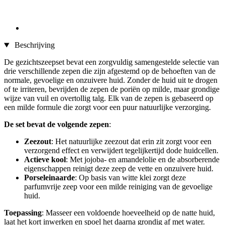
Beschrijving
De gezichtszeepset bevat een zorgvuldig samengestelde selectie van
drie verschillende zepen die zijn afgestemd op de behoeften van de
normale, gevoelige en onzuivere huid. Zonder de huid uit te drogen
of te irriteren, bevrijden de zepen de poriën op milde, maar grondige
wijze van vuil en overtollig talg. Elk van de zepen is gebaseerd op
een milde formule die zorgt voor een puur natuurlijke verzorging.
De set bevat de volgende zepen
:
Zeezout
: Het natuurlijke zeezout dat erin zit zorgt voor een
verzorgend effect en verwijdert tegelijkertijd dode huidcellen.
Actieve kool
: Met jojoba- en amandelolie en de absorberende
eigenschappen reinigt deze zeep de vette en onzuivere huid.
Porseleinaarde
: Op basis van witte klei zorgt deze
parfumvrije zeep voor een milde reiniging van de gevoelige
huid.
Toepassing
: Masseer een voldoende hoeveelheid op de natte huid,
laat het kort inwerken en spoel het daarna grondig af met water.