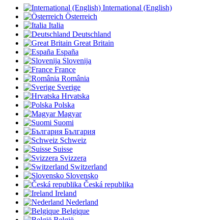
International (English)
Österreich
Italia
Deutschland
Great Britain
España
Slovenija
France
România
Sverige
Hrvatska
Polska
Magyar
Suomi
България
Schweiz
Suisse
Svizzera
Switzerland
Slovensko
Česká republika
Ireland
Nederland
Belgique
België