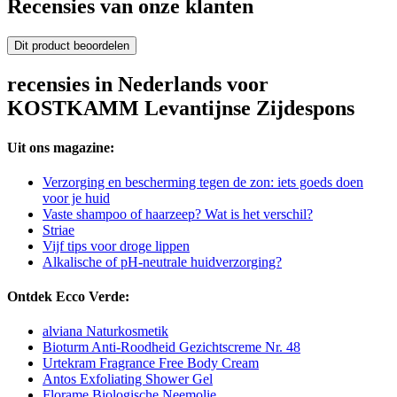
Recensies van onze klanten
Dit product beoordelen
recensies in Nederlands voor
KOSTKAMM Levantijnse Zijdespons
Uit ons magazine:
Verzorging en bescherming tegen de zon: iets goeds doen
voor je huid
Vaste shampoo of haarzeep? Wat is het verschil?
Striae
Vijf tips voor droge lippen
Alkalische of pH-neutrale huidverzorging?
Ontdek Ecco Verde:
alviana Naturkosmetik
Bioturm Anti-Roodheid Gezichtscreme Nr. 48
Urtekram Fragrance Free Body Cream
Antos Exfoliating Shower Gel
Florame Biologische Neemolie