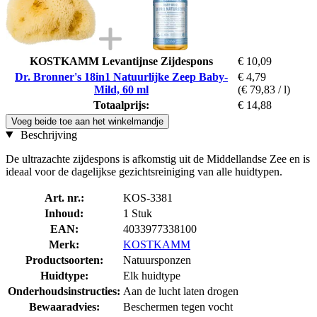
KOSTKAMM Levantijnse Zijdespons
€ 10,09
Dr. Bronner's 18in1 Natuurlijke Zeep Baby-
€ 4,79
Mild, 60 ml
(€ 79,83 / l)
Totaalprijs:
€ 14,88
Voeg beide toe aan het winkelmandje
Beschrijving
De ultrazachte zijdespons is afkomstig uit de Middellandse Zee en is
ideaal voor de dagelijkse gezichtsreiniging van alle huidtypen.
Art. nr.:
KOS-3381
Inhoud:
1 Stuk
EAN:
4033977338100
Merk:
KOSTKAMM
Productsoorten:
Natuursponzen
Huidtype:
Elk huidtype
Onderhoudsinstructies:
Aan de lucht laten drogen
Bewaaradvies:
Beschermen tegen vocht