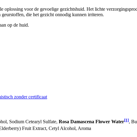
ale oplossing voor de gevoelige gezichtshuid. Het lichte verzorgingspr
 geurstoffen, die het gezicht onnodig kunnen irriteren.
aan op de huid.
stisch zonder certificaat
[1]
ohol, Sodium Cetearyl Sulfate,
Rosa Damascena Flower Water
, Bu
lderberry) Fruit Extract, Cetyl Alcohol, Aroma