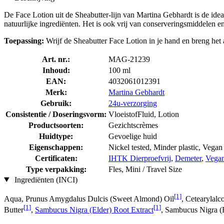
De Face Lotion uit de Sheabutter-lijn van Martina Gebhardt is de ide
natuurlijke ingrediënten. Het is ook vrij van conserveringsmiddelen en
Toepassing:
Wrijf de Sheabutter Face Lotion in je hand en breng het 
Art. nr.:
MAG-21239
Inhoud:
100 ml
EAN:
4032061012391
Merk:
Martina Gebhardt
Gebruik:
24u-verzorging
Consistentie / Doseringsvorm:
VloeistofFluid, Lotion
Productsoorten:
Gezichtscrèmes
Huidtype:
Gevoelige huid
Eigenschappen:
Nickel tested, Minder plastic, Vegan
Certificaten:
IHTK Dierproefvrij
,
Demeter
,
Vegani
Type verpakking:
Fles, Mini / Travel Size
Ingrediënten (INCI)
[1]
Aqua, Prunus Amygdalus Dulcis (Sweet Almond) Oil
, Cetearylalc
[1]
[1]
Butter
,
Sambucus Nigra (Elder) Root Extract
, Sambucus Nigra (E