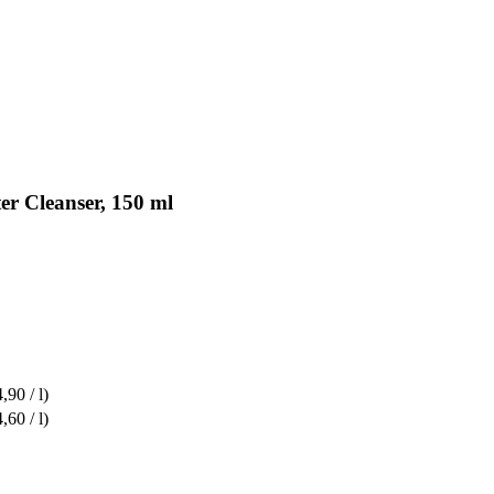
r Cleanser, 150 ml
,90 / l)
,60 / l)