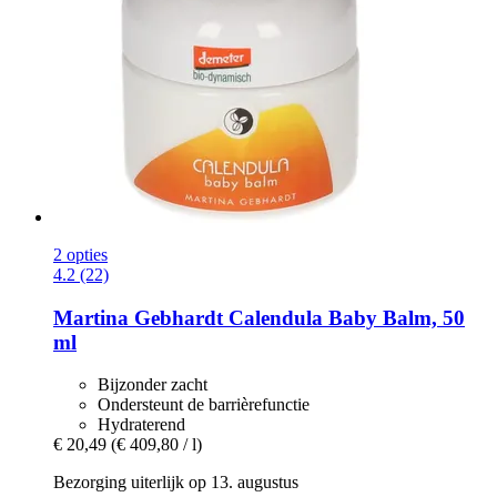
2 opties
4.2 (22)
Martina Gebhardt
Calendula Baby Balm, 50
ml
Bijzonder zacht
Ondersteunt de barrièrefunctie
Hydraterend
€ 20,49
(€ 409,80 / l)
Bezorging uiterlijk op 13. augustus