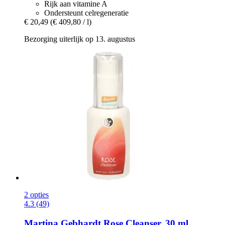
Rijk aan vitamine A
Ondersteunt celregeneratie
€ 20,49
(€ 409,80 / l)
Bezorging uiterlijk op 13. augustus
2 opties
4.3 (49)
Martina Gebhardt
Rose Cleanser, 30 ml