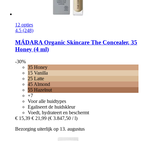
12 opties
4.5 (248)
MÁDARA Organic Skincare
The Concealer, 35
Honey (4 ml)
-30%
35 Honey
15 Vanilla
25 Latte
45 Almond
55 Hazelnut
+7
Voor alle huidtypes
Egaliseert de huidskleur
Voedt, hydrateert en beschermt
€ 15,39
€ 21,99
(€ 3.847,50 / l)
Bezorging uiterlijk op 13. augustus