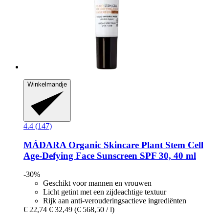
Winkelmandje
4.4 (147)
MÁDARA Organic Skincare
Plant Stem Cell
Age-​Defying Face Sunscreen SPF 30, 40 ml
-30%
Geschikt voor mannen en vrouwen
Licht getint met een zijdeachtige textuur
Rijk aan anti-verouderingsactieve ingrediënten
€ 22,74
€ 32,49
(€ 568,50 / l)