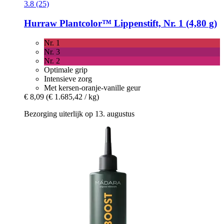
3.8 (25)
Hurraw
Plantcolor™ Lippenstift, Nr. 1 (4,80 g)
Nr. 1
Nr. 3
Nr. 2
Optimale grip
Intensieve zorg
Met kersen-oranje-vanille geur
€ 8,09
(€ 1.685,42 / kg)
Bezorging uiterlijk op 13. augustus