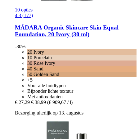
10 opties
4.3 (177)
MÁDARA Organic Skincare
Skin Equal
Foundation, 20 Ivory (30 ml)
-30%
20 Ivory
10 Porcelain
30 Rose Ivory
40 Sand
50 Golden Sand
+5
Voor alle huidtypen
Bijzonder lichte textuur
Met antioxidanten
€ 27,29
€ 38,99
(€ 909,67 / l)
Bezorging uiterlijk op 13. augustus