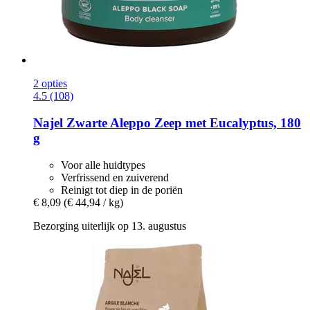
2 opties
4.5 (108)
Najel
Zwarte Aleppo Zeep met Eucalyptus, 180
g
Voor alle huidtypes
Verfrissend en zuiverend
Reinigt tot diep in de poriën
€ 8,09
(€ 44,94 / kg)
Bezorging uiterlijk op 13. augustus