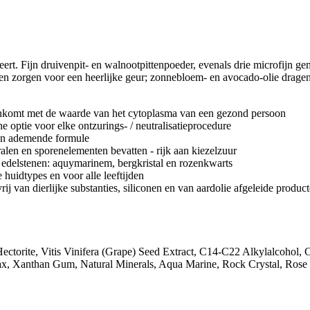
ert. Fijn druivenpit- en walnootpittenpoeder, evenals drie microfijn g
id en zorgen voor een heerlijke geur; zonnebloem- en avocado-olie drage
nkomt met de waarde van het cytoplasma van een gezond persoon
 optie voor elke ontzurings- / neutralisatieprocedure
 en ademende formule
alen en sporenelementen bevatten - rijk aan kiezelzuur
e edelstenen: aquymarinem, bergkristal en rozenkwarts
 huidtypes en voor alle leeftijden
rij van dierlijke substanties, siliconen en van aardolie afgeleide produc
ctorite, Vitis Vinifera (Grape) Seed Extract, C14-C22 Alkylalcohol, 
 Wax, Xanthan Gum, Natural Minerals, Aqua Marine, Rock Crystal, Ros