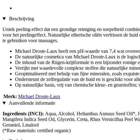
Beschrijving
Uniek peeling-effect dat een grondige reiniging en soepelheid combine
voor het peelingeffect. Natuurlijke etherische oliën verfrissen de hu
te gebruiken voor massages.
Michael Droste-Laux heeft een pH-waarde van 7,4 wat overee
De natuurlijke cosmetica van Michael Droste-Laux is de logische
De inhoud van de Rügen-krijtformule is een bijzonder romige
Verrijkt met waardevolle complexe stoffen die natuurlijke miner
Geoptimaliseerd met behulp van fijne mineralen, zoals exquist
Ondersteunt de zelfregulatie van de huid en is geschikt voor alle
Op natuurlijke basis, vrij van chemische kleur- en geurstoffen; v
Merk:
Michael Droste-Laux
Aanvullende informatie
Ingredients (INCI):
Aqua, Alcohol, Helianthus Annuus Seed Oil*, He
Mangifera Indica Seed Oil, Glycerin, Creta, Rhus Verniciflua Peel
Geraniol, Linalool
(*Raw materials: certified organic)