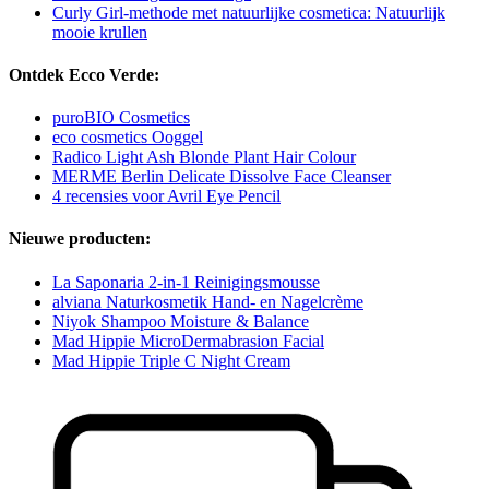
Curly Girl-methode met natuurlijke cosmetica: Natuurlijk
mooie krullen
Ontdek Ecco Verde:
puroBIO Cosmetics
eco cosmetics Ooggel
Radico Light Ash Blonde Plant Hair Colour
MERME Berlin Delicate Dissolve Face Cleanser
4 recensies voor Avril Eye Pencil
Nieuwe producten:
La Saponaria 2-in-1 Reinigingsmousse
alviana Naturkosmetik Hand- en Nagelcrème
Niyok Shampoo Moisture & Balance
Mad Hippie MicroDermabrasion Facial
Mad Hippie Triple C Night Cream