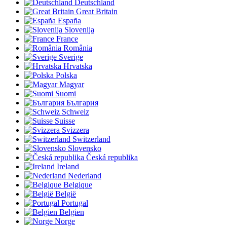
Deutschland
Great Britain
España
Slovenija
France
România
Sverige
Hrvatska
Polska
Magyar
Suomi
България
Schweiz
Suisse
Svizzera
Switzerland
Slovensko
Česká republika
Ireland
Nederland
Belgique
België
Portugal
Belgien
Norge