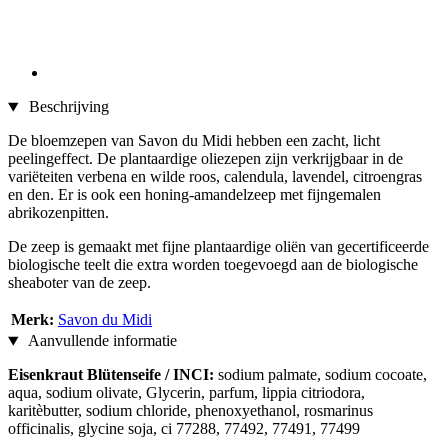
Beschrijving
De bloemzepen van Savon du Midi hebben een zacht, licht
peelingeffect. De plantaardige oliezepen zijn verkrijgbaar in de
variëteiten verbena en wilde roos, calendula, lavendel, citroengras
en den. Er is ook een honing-amandelzeep met fijngemalen
abrikozenpitten.
De zeep is gemaakt met fijne plantaardige oliën van gecertificeerde
biologische teelt die extra worden toegevoegd aan de biologische
sheaboter van de zeep.
Merk:
Savon du Midi
Aanvullende informatie
Eisenkraut Blütenseife / INCI:
sodium palmate, sodium cocoate,
aqua, sodium olivate, Glycerin, parfum, lippia citriodora,
karitèbutter, sodium chloride, phenoxyethanol, rosmarinus
officinalis, glycine soja, ci 77288, 77492, 77491, 77499