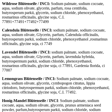
Wildrose Blütenseife / INCI:
Sodium palmate, sodium cocoate,
aqua, sodium olivate, glycerin, parfum, rosa centifolia,
butyrosperum parkii, glycerin, sodium chloride, phenoxyethanol,
rosmarinus officinalis, glycine soja, C.I.
77891+77491+77492+77499
Calendula Blütenseife / INCI:
sodium palmate, sodium cocoate,
aqua, sodium olivate, Glycerin, parfum, Calendula officinalis,
butyrosperum parkii, sodium chloride, phenoxyethanol ,rosmarinus
officinalis, glycine soja, ci 7749
Lavendel Blütenseife / INCI:
sodium palmate, sodium cocoate,
aqua, sodium olivate, Glycerin, parfum, lavendula hybrida,
butyrospermum parkii, sodium chloride, phenoxyethanol,
rosmarinus officinalis, glycine soja, ci 77891, Gardenia florida, ci
77007
Lemongrass Blütenseife / INCI:
Sodium palmate, sodium cocoate,
aqua, sodium olivate, glycerin, cymbopogon citratus, lippia
citriodoro, butyrospermum parkii, sodium chloride, phenoxyethanol,
rosmarinus officinalis, glycine soja, C.I. 77492.
Honig-Mandel Blütenseife / INCI
: Sodium palmate, sodium
cocoate, aqua, sodium olivate, glycerin, prunus armeniaca seed
powder, parfum,butyrosperum parkii, sodium chloride, sodium