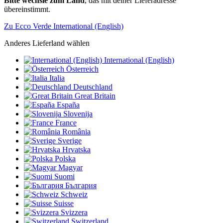
Bitte wechsle zum Land
, das mit deiner Lieferadresse
übereinstimmt.
Zu Ecco Verde International (English)
Anderes Lieferland wählen
International (English)
Österreich
Italia
Deutschland
Great Britain
España
Slovenija
France
România
Sverige
Hrvatska
Polska
Magyar
Suomi
България
Schweiz
Suisse
Svizzera
Switzerland