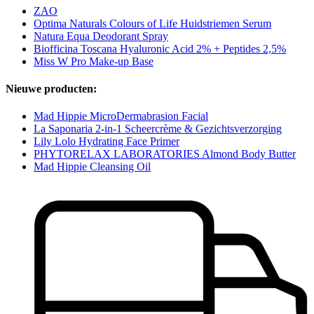
ZAO
Optima Naturals Colours of Life Huidstriemen Serum
Natura Equa Deodorant Spray
Biofficina Toscana Hyaluronic Acid 2% + Peptides 2,5%
Miss W Pro Make-up Base
Nieuwe producten:
Mad Hippie MicroDermabrasion Facial
La Saponaria 2-in-1 Scheercrème & Gezichtsverzorging
Lily Lolo Hydrating Face Primer
PHYTORELAX LABORATORIES Almond Body Butter
Mad Hippie Cleansing Oil