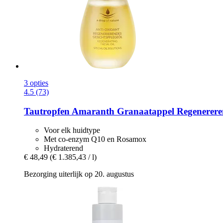
3 opties
4.5 (73)
Tautropfen
Amaranth Granaatappel Regenererend
Voor elk huidtype
Met co-enzym Q10 en Rosamox
Hydraterend
€ 48,49
(€ 1.385,43 / l)
Bezorging uiterlijk op 20. augustus