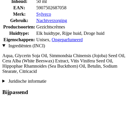
Inhoud:
50 ml
EAN:
5907502687058
Merk:
Sylveco
Gebruik:
Nachtverzorging
Productsoorten:
Gezichtscrèmes
Huidtype:
Elk huidtype, Rijpe huid, Droge huid
Eigenschappen:
Unisex,
Ongeparfumeerd
Ingrediënten (INCI)
Aqua, Glycerin Soja Oil, Simmondsia Chinensis (Jojoba) Seed Oil,
Cera Alba (White Beeswax) Extract, Vitis Vinifera Seed Oil,
Hippophae Rhamnoides (Sea Buckthorn) Oil, Betulin, Sodium
Stearate, Citricacid
Juridische informatie
Bijpassend