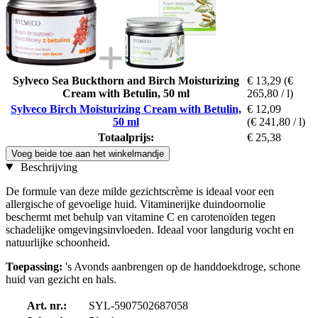
Sylveco Sea Buckthorn and Birch Moisturizing
€ 13,29
(€
Cream with Betulin, 50 ml
265,80 / l)
Sylveco Birch Moisturizing Cream with Betulin,
€ 12,09
50 ml
(€ 241,80 / l)
Totaalprijs:
€ 25,38
Voeg beide toe aan het winkelmandje
Beschrijving
De formule van deze milde gezichtscrème is ideaal voor een
allergische of gevoelige huid. Vitaminerijke duindoornolie
beschermt met behulp van vitamine C en carotenoïden tegen
schadelijke omgevingsinvloeden. Ideaal voor langdurig vocht en
natuurlijke schoonheid.
Toepassing:
's Avonds aanbrengen op de handdoekdroge, schone
huid van gezicht en hals.
Art. nr.:
SYL-5907502687058