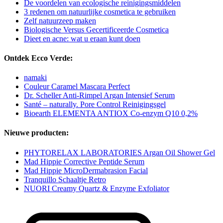
De voordelen van ecologische reinigingsmiddelen
3 redenen om natuurlijke cosmetica te gebruiken
Zelf natuurzeep maken
Biologische Versus Gecertificeerde Cosmetica
Dieet en acne: wat u eraan kunt doen
Ontdek Ecco Verde:
namaki
Couleur Caramel Mascara Perfect
Dr. Scheller Anti-Rimpel Argan Intensief Serum
Santé – naturally. Pore Control Reinigingsgel
Bioearth ELEMENTA ANTIOX Co-enzym Q10 0,2%
Nieuwe producten:
PHYTORELAX LABORATORIES Argan Oil Shower Gel
Mad Hippie Corrective Peptide Serum
Mad Hippie MicroDermabrasion Facial
Tranquillo Schaaltje Retro
NUORI Creamy Quartz & Enzyme Exfoliator