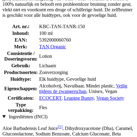
100% natuurlijk en belooft een probleemloze bruining zonder geur,
vlekt niet en voorkomt een droge of schilferige huid. De zelfbruiner
is geschikt voor alle huidtypes, ook voor de gevoelige huid.
Art. nr.:
KBC-TAN-TANR-150
Inhoud:
100 ml
EAN:
5392000060760
Merk:
TAN Organic
Consistentie /
Lotion
Doseringsvorm:
Gebruik:
Lichaam
Productsoorten:
Zonverzorging
Huidtype:
Elk huidtype, Gevoelige huid
Alcoholvrij, Navulbaar, Minder plastic,
Veilig
Eigenschappen:
tijdens de zwangerschap
, Unisex, Vegan
Certificaten:
ECOCERT
,
Leaping Bunny
,
Vegan Society
Type
Fles
verpakking:
Ingrediënten (INCI)
[1]
Aloe Barbadensis Leaf Juice
, Dihydroxyacetone (Dha), Caramel,
Gluconolactone, Sodium Benzoate, Calcium Gluconate, Beta