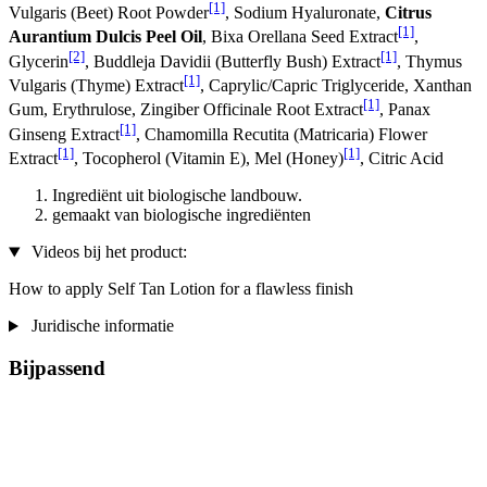
[1]
Vulgaris (Beet) Root Powder
, Sodium Hyaluronate,
Citrus
[1]
Aurantium Dulcis Peel Oil
, Bixa Orellana Seed Extract
,
[2]
[1]
Glycerin
, Buddleja Davidii (Butterfly Bush) Extract
, Thymus
[1]
Vulgaris (Thyme) Extract
, Caprylic/Capric Triglyceride, Xanthan
[1]
Gum, Erythrulose, Zingiber Officinale Root Extract
, Panax
[1]
Ginseng Extract
, Chamomilla Recutita (Matricaria) Flower
[1]
[1]
Extract
, Tocopherol (Vitamin E), Mel (Honey)
, Citric Acid
Ingrediënt uit biologische landbouw.
gemaakt van biologische ingrediënten
Videos bij het product:
How to apply Self Tan Lotion for a flawless finish
Juridische informatie
Bijpassend