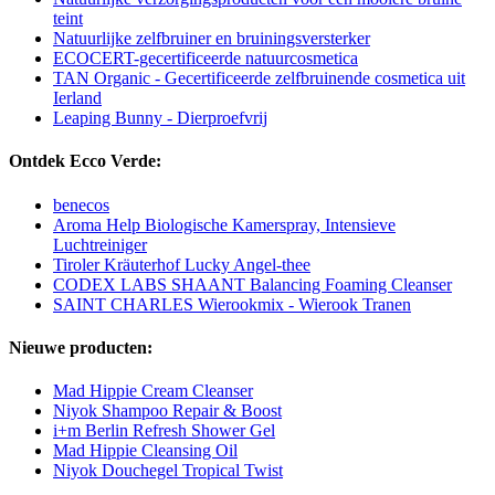
teint
Natuurlijke zelfbruiner en bruiningsversterker
ECOCERT-gecertificeerde natuurcosmetica
TAN Organic - Gecertificeerde zelfbruinende cosmetica uit
Ierland
Leaping Bunny - Dierproefvrij
Ontdek Ecco Verde:
benecos
Aroma Help Biologische Kamerspray, Intensieve
Luchtreiniger
Tiroler Kräuterhof Lucky Angel-thee
CODEX LABS SHAANT Balancing Foaming Cleanser
SAINT CHARLES Wierookmix - Wierook Tranen
Nieuwe producten:
Mad Hippie Cream Cleanser
Niyok Shampoo Repair & Boost
i+m Berlin Refresh Shower Gel
Mad Hippie Cleansing Oil
Niyok Douchegel Tropical Twist