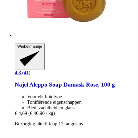
Winkelmandje
4.8 (41)
Najel
Aleppo Soap Damask Rose, 100 g
Voor elk huidtype
Tonifiërende eigenschappen
Biedt zachtheid en glans
€ 4,69
(€ 46,90 / kg)
Bezorging uiterlijk op 12. augustus