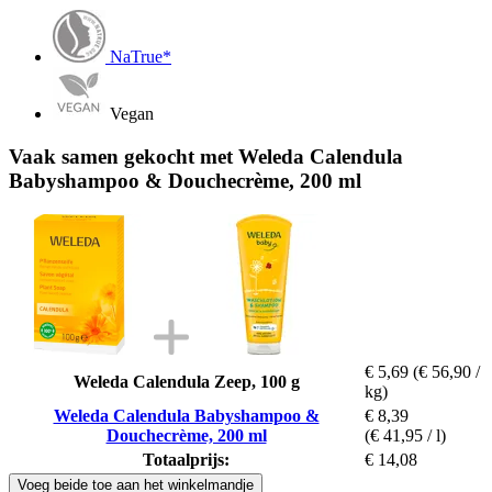
NaTrue*
Vegan
Vaak samen gekocht met Weleda Calendula
Babyshampoo & Douchecrème, 200 ml
€ 5,69
(€ 56,90 /
Weleda Calendula Zeep, 100 g
kg)
Weleda Calendula Babyshampoo &
€ 8,39
Douchecrème, 200 ml
(€ 41,95 / l)
Totaalprijs:
€ 14,08
Voeg beide toe aan het winkelmandje