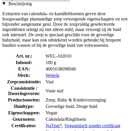
Beschrijving
Extracten van calendula- en kamillebloemen geven deze
hoogwaardige plantaardige zeep verzorgende eigenschappen en een
bijzonder aangename geur. Door de zorgvuldig geselecteerde
ingrediënten reinigt zij niet alleen mild, maar verzorgt zij de huid
ook intensief. De zeep is speciaal geschikt voor de gevoelige
babyhuid, maar kan ook uitstekend worden gebruikt bij frequent
handen wassen of bij de gevoelige huid van volwassenen.
Art. nr.:
WEL-102010
Inhoud:
100 g
EAN:
4001638098946
Merk:
Weleda
Zeepconsistentie:
Vast
Consistentie /
Vaste stof
Doseringsvorm:
Productsoorten:
Zeep, Baby & Kinderverzorging
Huidtype:
Gevoelige huid, Droge huid
Eigenschappen:
Vegan
Geurnoten:
Calendula/Ringbloem
Certificaten:
NaTrue*
,
Veganistisch zonder certificaat