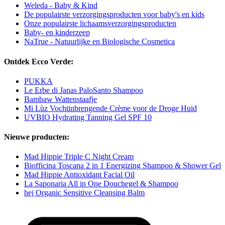
Weleda - Baby & Kind
De populairste verzorgingsproducten voor baby's en kids
Onze populairste lichaamsverzorgingsproducten
Baby- en kinderzeep
NaTrue - Natuurlijke en Biologische Cosmetica
Ontdek Ecco Verde:
PUKKA
Le Erbe di Janas PaloSanto Shampoo
Bambaw Wattenstaafje
Mi Lùz Vochtinbrengende Crème voor de Droge Huid
UVBIO Hydrating Tanning Gel SPF 10
Nieuwe producten:
Mad Hippie Triple C Night Cream
Biofficina Toscana 2 in 1 Energizing Shampoo & Shower Gel
Mad Hippie Antioxidant Facial Oil
La Saponaria All in One Douchegel & Shampoo
hej Organic Sensitive Cleansing Balm