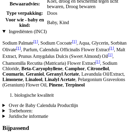
Koel, droog en beschermd tegen licht
Bewaaradvies:
bewaren, Droog bewaren
Type verpakking:
Doos
Voor wie - baby en
Baby, Kind
kind:
Ingrediënten (INCI)
[1]
[1]
Sodium Palmate
, Sodium Cocoate
, Aqua, Glycerin, Sorbitan
[1]
[1]
Olivate
, Parfum, Calendula Officinalis Flower Extract
, Malt
[1]
Extract, Prunus Amygdalus Dulcis (Sweet Almond) Oil
,
[1]
Chamomilla Recutita (Matricaria) Flower Extract
, Sodium
Chloride,
Beta-Caryophyllene
,
Camphor
,
Citronellol
,
Coumarin
,
Geraniol
,
Geranyl Acetate
, Lavandula Oil/Extract,
Limonene
,
Linalool
,
Linalyl Acetate
, Pelargonium Graveolons
(Geranium) Flower Oil,
Pinene
,
Terpineol
biologische kwaliteit
Over de Baby Calendula Productlijn
Toebehoren:
Juridische informatie
Bijpassend