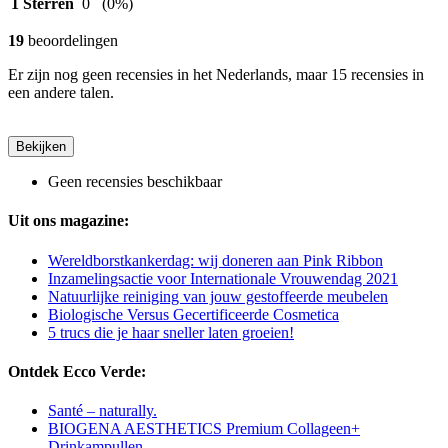
1 Sterren
0
(0%)
19
beoordelingen
Er zijn nog geen recensies in het Nederlands, maar 15 recensies in
een andere talen.
Bekijken
Geen recensies beschikbaar
Uit ons magazine:
Wereldborstkankerdag: wij doneren aan Pink Ribbon
Inzamelingsactie voor Internationale Vrouwendag 2021
Natuurlijke reiniging van jouw gestoffeerde meubelen
Biologische Versus Gecertificeerde Cosmetica
5 trucs die je haar sneller laten groeien!
Ontdek Ecco Verde:
Santé – naturally.
BIOGENA AESTHETICS Premium Collageen+
Drinkampullen