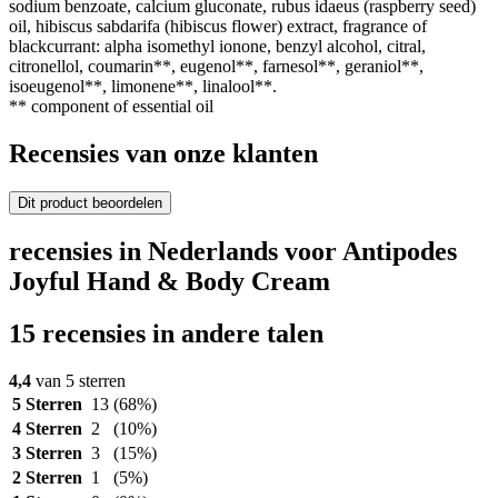
sodium benzoate, calcium gluconate, rubus idaeus (raspberry seed)
oil, hibiscus sabdarifa (hibiscus flower) extract, fragrance of
blackcurrant: alpha isomethyl ionone, benzyl alcohol, citral,
citronellol, coumarin**, eugenol**, farnesol**, geraniol**,
isoeugenol**, limonene**, linalool**.
** component of essential oil
Recensies van onze klanten
Dit product beoordelen
recensies in Nederlands voor Antipodes
Joyful Hand & Body Cream
15 recensies in andere talen
4,4
van 5 sterren
5 Sterren
13
(68%)
4 Sterren
2
(10%)
3 Sterren
3
(15%)
2 Sterren
1
(5%)