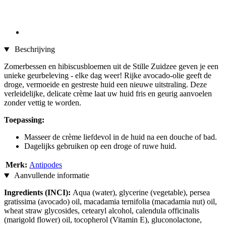
Beschrijving
Zomerbessen en hibiscusbloemen uit de Stille Zuidzee geven je een
unieke geurbeleving - elke dag weer! Rijke avocado-olie geeft de
droge, vermoeide en gestreste huid een nieuwe uitstraling. Deze
verleidelijke, delicate crème laat uw huid fris en geurig aanvoelen
zonder vettig te worden.
Toepassing:
Masseer de crème liefdevol in de huid na een douche of bad.
Dagelijks gebruiken op een droge of ruwe huid.
Merk:
Antipodes
Aanvullende informatie
Ingredients (INCI):
Aqua (water), glycerine (vegetable), persea
gratissima (avocado) oil, macadamia ternifolia (macadamia nut) oil,
wheat straw glycosides, cetearyl alcohol, calendula officinalis
(marigold flower) oil, tocopherol (Vitamin E), gluconolactone,