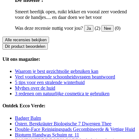
Smeert heerlijk open, ruikt lekker en vooral zeer voedend
voor de handjes.... en daar doen we het voor
Was deze recensie nuttig voor jou?
(2)
(0)
Ja
Nee
Alle recensies bekijken
Dit product beoordelen
Uit ons magazine:
Waarom je best gezichtsolie gebruiken kan
Veel voorkomende schoonheidsvragen beantwoord
5 tips voor een stralende winterhuid
Mythes over de huid
3 redenen om natuurlijke cosmetica te gebruiken
Ontdek Ecco Verde:
Badger Balm
Österr. Bergkräuter Biologische 7 Dwergen Thee
Double-Face Reinigingspads Gecombineerde & Vettige Huid
Bioturm Handwas Schuim nr. 11