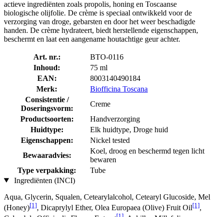
actieve ingrediënten zoals propolis, honing en Toscaanse
biologische olijfolie. De crème is speciaal ontwikkeld voor de
verzorging van droge, gebarsten en door het weer beschadigde
handen. De crème hydrateert, biedt herstellende eigenschappen,
beschermt en laat een aangename houtachtige geur achter.
Art. nr.:
BTO-0116
Inhoud:
75 ml
EAN:
8003140490184
Merk:
Biofficina Toscana
Consistentie /
Creme
Doseringsvorm:
Productsoorten:
Handverzorging
Huidtype:
Elk huidtype, Droge huid
Eigenschappen:
Nickel tested
Koel, droog en beschermd tegen licht
Bewaaradvies:
bewaren
Type verpakking:
Tube
Ingrediënten (INCI)
Aqua, Glycerin, Squalen, Cetearylalcohol, Cetearyl Glucoside, Mel
[1]
[1]
(Honey)
, Dicaprylyl Ether, Olea Europaea (Olive) Fruit Oil
,
[1]