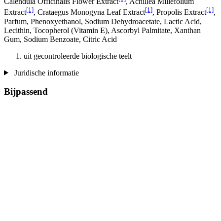
Calendula Officinalis Flower Extract
, Achillea Millefolium
[1]
[1]
[1]
Extract
, Crataegus Monogyna Leaf Extract
, Propolis Extract
,
Parfum, Phenoxyethanol, Sodium Dehydroacetate, Lactic Acid,
Lecithin, Tocopherol (Vitamin E), Ascorbyl Palmitate, Xanthan
Gum, Sodium Benzoate, Citric Acid
uit gecontroleerde biologische teelt
Juridische informatie
Bijpassend