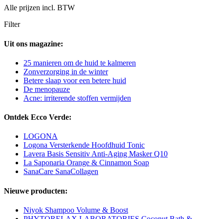
Alle prijzen incl. BTW
Filter
Uit ons magazine:
25 manieren om de huid te kalmeren
Zonverzorging in de winter
Betere slaap voor een betere huid
De menopauze
Acne: irriterende stoffen vermijden
Ontdek Ecco Verde:
LOGONA
Logona Versterkende Hoofdhuid Tonic
Lavera Basis Sensitiv Anti-Aging Masker Q10
La Saponaria Orange & Cinnamon Soap
SanaCare SanaCollagen
Nieuwe producten:
Niyok Shampoo Volume & Boost
PHYTORELAX LABORATORIES Coconut Bath &