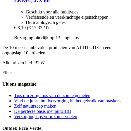
Leaves, 473 ml
Geschikt voor alle huidtypes
Verfrissende en veerkrachtige eigenschappen
Dermatologisch getest
€ 8,19
(€ 17,32 / l)
Bezorging uiterlijk op 13. augustus
De 10 meest aanbevolen producten van ATTITUDE in één
oogopslag: 10 artikelen
Alle prijzen incl. BTW
Filter
Uit ons magazine:
Tips om zorgeloos van de zon te genieten
Vind de juiste huidverzorging bij het gebruik van maskers
Zelf natuurzeep maken
De perfecte basis met puroBIO
Verzorgingstips voor zomervoeten
Ontdek Ecco Verde: