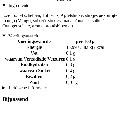
Ingrediënten
rozenbottel schelpen, Hibiscus, Apfelstücke, stukjes gekonfijte
mango (Mango, suiker), stukjes ananas (ananas, suiker),
Orangenschale, aroma, goudsbloemen
Voedingswaarde
Voedingswaarde
per 100 g
Energie
15,99 / 3,82 kj / kcal
Vet
0,1 g
waarvan Verzadigde Vetzuren
0,1 g
Koolhydraten
0,8 g
waarvan Suiker
0,4 g
Eiwitten
0,2 g
Zout
0,01 g
Juridische informatie
Bijpassend