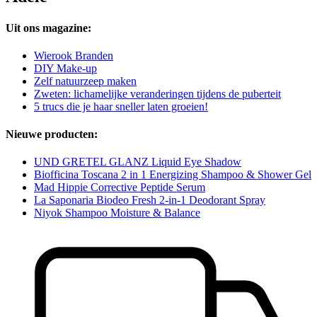
Uit ons magazine:
Wierook Branden
DIY Make-up
Zelf natuurzeep maken
Zweten: lichamelijke veranderingen tijdens de puberteit
5 trucs die je haar sneller laten groeien!
Nieuwe producten:
UND GRETEL GLANZ Liquid Eye Shadow
Biofficina Toscana 2 in 1 Energizing Shampoo & Shower Gel
Mad Hippie Corrective Peptide Serum
La Saponaria Biodeo Fresh 2-in-1 Deodorant Spray
Niyok Shampoo Moisture & Balance