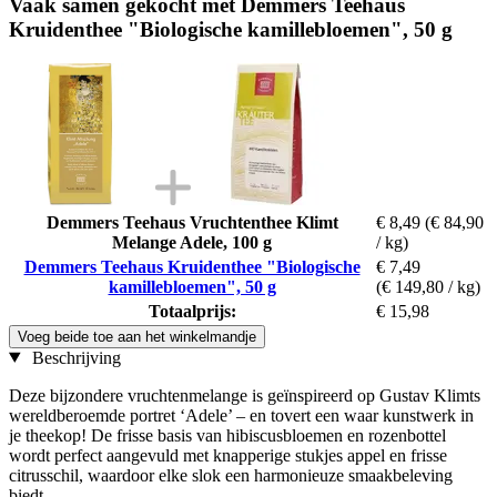
Vaak samen gekocht met Demmers Teehaus
Kruidenthee "Biologische kamillebloemen", 50 g
Demmers Teehaus Vruchtenthee Klimt
€ 8,49
(€ 84,90
Melange Adele, 100 g
/ kg)
Demmers Teehaus Kruidenthee "Biologische
€ 7,49
kamillebloemen", 50 g
(€ 149,80 / kg)
Totaalprijs:
€ 15,98
Voeg beide toe aan het winkelmandje
Beschrijving
Deze bijzondere vruchtenmelange is geïnspireerd op Gustav Klimts
wereldberoemde portret ‘Adele’ – en tovert een waar kunstwerk in
je theekop! De frisse basis van hibiscusbloemen en rozenbottel
wordt perfect aangevuld met knapperige stukjes appel en frisse
citrusschil, waardoor elke slok een harmonieuze smaakbeleving
biedt.