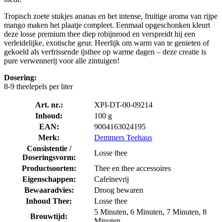
Tropisch zoete stukjes ananas en het intense, fruitige aroma van rijpe
mango maken het plaatje compleet. Eenmaal opgeschonken kleurt
deze losse premium thee diep robijnrood en verspreidt hij een
verleidelijke, exotische geur. Heerlijk om warm van te genieten of
gekoeld als verfrissende ijsthee op warme dagen – deze creatie is
pure verwennerij voor alle zintuigen!
Dosering:
8-9 theelepels per liter
Art. nr.:
XPI-DT-00-09214
Inhoud:
100 g
EAN:
9004163024195
Merk:
Demmers Teehaus
Consistentie /
Losse thee
Doseringsvorm:
Productsoorten:
Thee en thee accessoires
Eigenschappen:
Cafeïnevrij
Bewaaradvies:
Droog bewaren
Inhoud Thee:
Losse thee
5 Minuten, 6 Minuten, 7 Minuten, 8
Brouwtijd:
Minuten