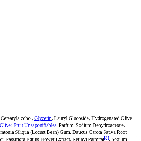
, Cetearylalcohol,
Glycerin
, Lauryl Glucoside, Hydrogenated Olive
Olive) Fruit Unsaponifiables
, Parfum, Sodium Dehydroacetate,
eratonia Siliqua (Locust Bean) Gum, Daucus Carota Sativa Root
[3]
t, Passiflora Edulis Flower Extract, Retinyl Palmitat
, Sodium