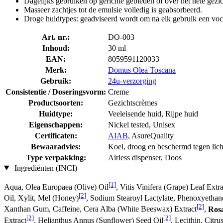
Dagelijks gebruiken op gerichte gebieden of over het hele gezic
Masseer zachtjes tot de emulsie volledig is geabsorbeerd.
Droge huidtypes: geadviseerd wordt om na elk gebruik een voc
Art. nr.:
DO-003
Inhoud:
30 ml
EAN:
8059591120033
Merk:
Domus Olea Toscana
Gebruik:
24u-verzorging
Consistentie / Doseringsvorm:
Creme
Productsoorten:
Gezichtscrèmes
Huidtype:
Veeleisende huid, Rijpe huid
Eigenschappen:
Nickel tested, Unisex
Certificaten:
AIAB
, AsureQuality
Bewaaradvies:
Koel, droog en beschermd tegen lic
Type verpakking:
Airless dispenser, Doos
Ingrediënten (INCI)
[1]
Aqua, Olea Europaea (Olive) Oil
, Vitis Vinifera (Grape) Leaf Extra
[2]
Oil, Xylit, Mel (Honey)
, Sodium Stearoyl Lactylate, Phenoxyethan
[2]
Xanthan Gum, Caffeine, Cera Alba (White Beeswax) Extract
,
Rosa
[2]
[2]
Extract
, Helianthus Annus (Sunflower) Seed Oil
, Lecithin, Citr