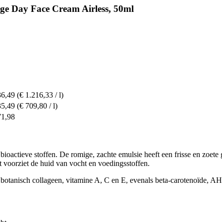
ge Day Face Cream Airless, 50ml
36,49
(€ 1.216,33 / l)
35,49
(€ 709,80 / l)
71,98
 bioactieve stoffen. De romige, zachte emulsie heeft een frisse en zoete
 voorziet de huid van vocht en voedingsstoffen.
, botanisch collageen, vitamine A, C en E, evenals beta-carotenoïde, AH