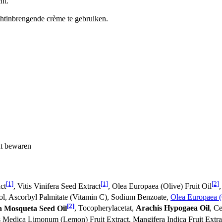
ht.
htinbrengende crème te gebruiken.
ht bewaren
[1]
[1]
[2]
ct
, Vitis Vinifera Seed Extract
, Olea Europaea (Olive) Fruit Oil
ol, Ascorbyl Palmitate (Vitamin C), Sodium Benzoate,
Olea Europaea (
[2]
 Mosqueta Seed Oil
, Tocopherylacetat,
Arachis Hypogaea Oil
, C
us Medica Limonum (Lemon) Fruit Extract, Mangifera Indica Fruit Extrac