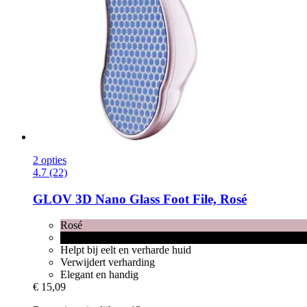
2 opties
4.7 (22)
GLOV
3D Nano Glass Foot File, Rosé
Rosé
Black
Helpt bij eelt en verharde huid
Verwijdert verharding
Elegant en handig
€ 15,09