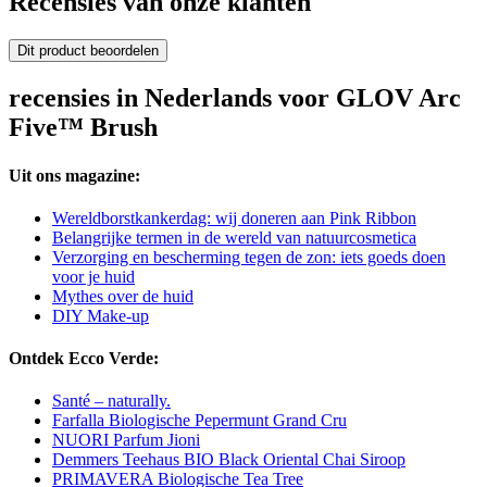
Recensies van onze klanten
Dit product beoordelen
recensies in Nederlands voor GLOV Arc
Five™ Brush
Uit ons magazine:
Wereldborstkankerdag: wij doneren aan Pink Ribbon
Belangrijke termen in de wereld van natuurcosmetica
Verzorging en bescherming tegen de zon: iets goeds doen
voor je huid
Mythes over de huid
DIY Make-up
Ontdek Ecco Verde:
Santé – naturally.
Farfalla Biologische Pepermunt Grand Cru
NUORI Parfum Jioni
Demmers Teehaus BIO Black Oriental Chai Siroop
PRIMAVERA Biologische Tea Tree