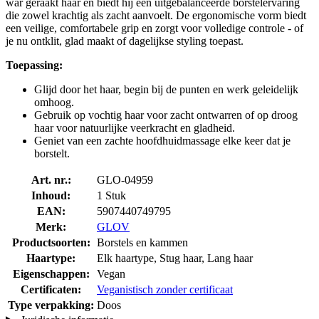
war geraakt haar en biedt hij een uitgebalanceerde borstelervaring
die zowel krachtig als zacht aanvoelt. De ergonomische vorm biedt
een veilige, comfortabele grip en zorgt voor volledige controle - of
je nu ontklit, glad maakt of dagelijkse styling toepast.
Toepassing:
Glijd door het haar, begin bij de punten en werk geleidelijk
omhoog.
Gebruik op vochtig haar voor zacht ontwarren of op droog
haar voor natuurlijke veerkracht en gladheid.
Geniet van een zachte hoofdhuidmassage elke keer dat je
borstelt.
Art. nr.:
GLO-04959
Inhoud:
1 Stuk
EAN:
5907440749795
Merk:
GLOV
Productsoorten:
Borstels en kammen
Haartype:
Elk haartype, Stug haar, Lang haar
Eigenschappen:
Vegan
Certificaten:
Veganistisch zonder certificaat
Type verpakking:
Doos