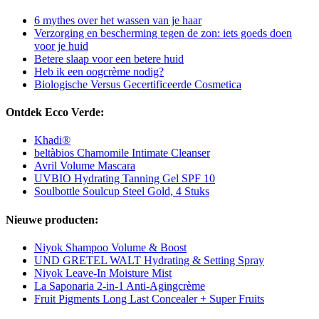
6 mythes over het wassen van je haar
Verzorging en bescherming tegen de zon: iets goeds doen
voor je huid
Betere slaap voor een betere huid
Heb ik een oogcrème nodig?
Biologische Versus Gecertificeerde Cosmetica
Ontdek Ecco Verde:
Khadi®
beltàbios Chamomile Intimate Cleanser
Avril Volume Mascara
UVBIO Hydrating Tanning Gel SPF 10
Soulbottle Soulcup Steel Gold, 4 Stuks
Nieuwe producten:
Niyok Shampoo Volume & Boost
UND GRETEL WALT Hydrating & Setting Spray
Niyok Leave-In Moisture Mist
La Saponaria 2-in-1 Anti-Agingcrème
Fruit Pigments Long Last Concealer + Super Fruits