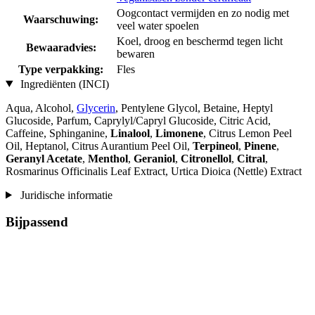
Oogcontact vermijden en zo nodig met
Waarschuwing:
veel water spoelen
Koel, droog en beschermd tegen licht
Bewaaradvies:
bewaren
Type verpakking:
Fles
Ingrediënten (INCI)
Aqua, Alcohol,
Glycerin
, Pentylene Glycol, Betaine, Heptyl
Glucoside, Parfum, Caprylyl/Capryl Glucoside, Citric Acid,
Caffeine, Sphinganine,
Linalool
,
Limonene
, Citrus Lemon Peel
Oil, Heptanol, Citrus Aurantium Peel Oil,
Terpineol
,
Pinene
,
Geranyl Acetate
,
Menthol
,
Geraniol
,
Citronellol
,
Citral
,
Rosmarinus Officinalis Leaf Extract, Urtica Dioica (Nettle) Extract
Juridische informatie
Bijpassend