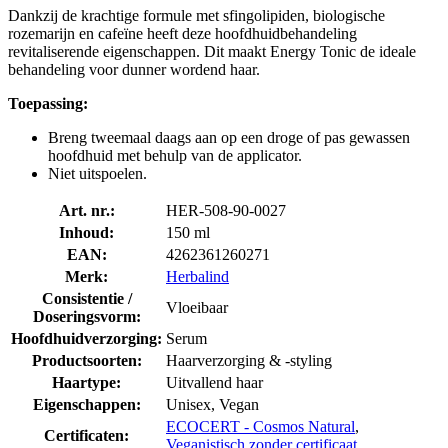
Dankzij de krachtige formule met sfingolipiden, biologische
rozemarijn en cafeïne heeft deze hoofdhuidbehandeling
revitaliserende eigenschappen. Dit maakt Energy Tonic de ideale
behandeling voor dunner wordend haar.
Toepassing:
Breng tweemaal daags aan op een droge of pas gewassen
hoofdhuid met behulp van de applicator.
Niet uitspoelen.
Art. nr.:
HER-508-90-0027
Inhoud:
150 ml
EAN:
4262361260271
Merk:
Herbalind
Consistentie /
Vloeibaar
Doseringsvorm:
Hoofdhuidverzorging:
Serum
Productsoorten:
Haarverzorging & -styling
Haartype:
Uitvallend haar
Eigenschappen:
Unisex, Vegan
ECOCERT - Cosmos Natural
,
Certificaten:
Veganistisch zonder certificaat