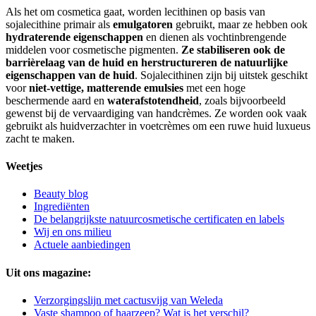
Als het om cosmetica gaat, worden lecithinen op basis van
sojalecithine primair als
emulgatoren
gebruikt, maar ze hebben ook
hydraterende eigenschappen
en dienen als vochtinbrengende
middelen voor cosmetische pigmenten.
Ze stabiliseren ook de
barrièrelaag van de huid en herstructureren de natuurlijke
eigenschappen van de huid
. Sojalecithinen zijn bij uitstek geschikt
voor
niet-vettige, matterende emulsies
met een hoge
beschermende aard en
waterafstotendheid
, zoals bijvoorbeeld
gewenst bij de vervaardiging van handcrèmes. Ze worden ook vaak
gebruikt als huidverzachter in voetcrèmes om een ruwe huid luxueus
zacht te maken.
Weetjes
Beauty blog
Ingrediënten
De belangrijkste natuurcosmetische certificaten en labels
Wij en ons milieu
Actuele aanbiedingen
Uit ons magazine:
Verzorgingslijn met cactusvijg van Weleda
Vaste shampoo of haarzeep? Wat is het verschil?