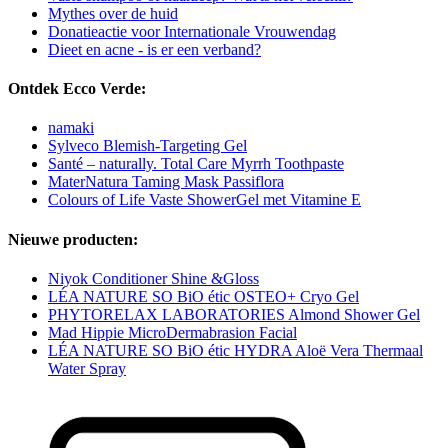
Mythes over de huid
Donatieactie voor Internationale Vrouwendag
Dieet en acne - is er een verband?
Ontdek Ecco Verde:
namaki
Sylveco Blemish-Targeting Gel
Santé – naturally. Total Care Myrrh Toothpaste
MaterNatura Taming Mask Passiflora
Colours of Life Vaste ShowerGel met Vitamine E
Nieuwe producten:
Niyok Conditioner Shine &Gloss
LÉA NATURE SO BiO étic OSTEO+ Cryo Gel
PHYTORELAX LABORATORIES Almond Shower Gel
Mad Hippie MicroDermabrasion Facial
LÉA NATURE SO BiO étic HYDRA Aloë Vera Thermaal
Water Spray