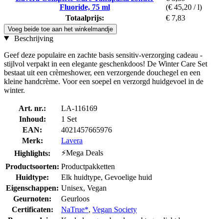
Fluoride, 75 ml
(€ 45,20 / l)
Totaalprijs:
€ 7,83
Voeg beide toe aan het winkelmandje
Beschrijving
Geef deze populaire en zachte basis sensitiv-verzorging cadeau -
stijlvol verpakt in een elegante geschenkdoos! De Winter Care Set
bestaat uit een crèmeshower, een verzorgende douchegel en een
kleine handcrème. Voor een soepel en verzorgd huidgevoel in de
winter.
Art. nr.:
LA-116169
Inhoud:
1 Set
EAN:
4021457665976
Merk:
Lavera
⚡Mega Deals
Highlights:
Productsoorten:
Productpakketten
Huidtype:
Elk huidtype, Gevoelige huid
Eigenschappen:
Unisex, Vegan
Geurnoten:
Geurloos
Certificaten:
NaTrue*
,
Vegan Society