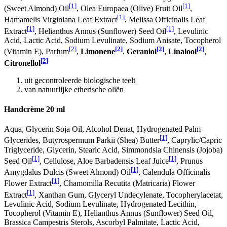
[1]
[1]
(Sweet Almond) Oil
, Olea Europaea (Olive) Fruit Oil
,
[1]
Hamamelis Virginiana Leaf Extract
, Melissa Officinalis Leaf
[1]
[1]
Extract
, Helianthus Annus (Sunflower) Seed Oil
, Levulinic
Acid, Lactic Acid, Sodium Levulinate, Sodium Anisate, Tocopherol
[2]
[2]
[2]
[2]
(Vitamin E), Parfum
,
Limonene
,
Geraniol
,
Linalool
,
[2]
Citronellol
uit gecontroleerde biologische teelt
van natuurlijke etherische oliën
Handcrème 20 ml
Aqua, Glycerin Soja Oil, Alcohol Denat, Hydrogenated Palm
[1]
Glycerides, Butyrospermum Parkii (Shea) Butter
, Caprylic/Capric
Triglyceride, Glycerin, Stearic Acid, Simmondsia Chinensis (Jojoba)
[1]
[1]
Seed Oil
, Cellulose, Aloe Barbadensis Leaf Juice
, Prunus
[1]
Amygdalus Dulcis (Sweet Almond) Oil
, Calendula Officinalis
[1]
Flower Extract
, Chamomilla Recutita (Matricaria) Flower
[1]
Extract
, Xanthan Gum, Glyceryl Undecylenate, Tocopherylacetat,
Levulinic Acid, Sodium Levulinate, Hydrogenated Lecithin,
Tocopherol (Vitamin E), Helianthus Annus (Sunflower) Seed Oil,
Brassica Campestris Sterols, Ascorbyl Palmitate, Lactic Acid,