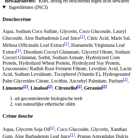
Bewaaradvies:
Koel, droog en beschermd tegen licht bewaren
Ingrediënten (INCI)
Douchecrème
Aqua, Sodium Coco­ Sulfate, Glycerin, Coco Glucoside, Lauryl
[1]
Glucoside, Aloe Barbadensis Leaf Juice
, Citric Acid, Maris Sal,
[1]
Melissa Officinalis Leaf Extract
, Hamamelis Virginiana Leaf
[1]
Extract
, Disodium Cocoyl Glutamate, Glyceryl Oleate, Sodium
Cocoyl Glutamat, Sorbit, Sodium Anisate, Hydrolyzed Corn
Protein, Hydrolized Wheat Protein, Hydrolyzed Soy Protein,
Leuconostoc/ Radish Root Ferment Filtrate, Levulinic Acid, Lactic
Acid, Sodium Levulinate, Tocopherol (Vitamin E), Hydrogenated
[2]
Palm Glycerides Citrate, Lecithin, Ascorbyl Palmitate, Parfum
,
[2]
[2]
[2]
[2]
Limonene
,
Linalool
,
Citronellol
,
Geraniol
uit gecontroleerde biologische teelt
van natuurlijke etherische oliën
Crème douche
[1]
Aqua, Glycerin Soja Oil
, Coco Glucoside, Glycerin, Xanthan
[1]
Gum, Aloe Barbadensis Leaf Juice
, Prunus Amygdalus Dulcis