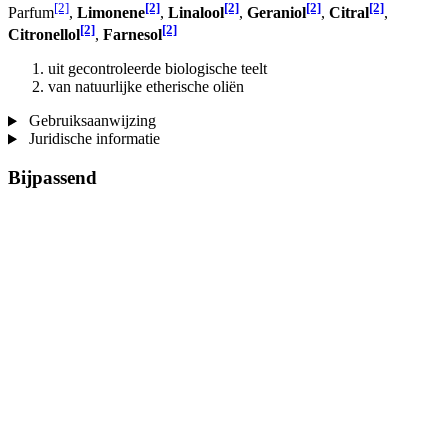
[2]
[2]
[2]
[2]
[2]
Parfum
,
Limonene
,
Linalool
,
Geraniol
,
Citral
,
[2]
[2]
Citronellol
,
Farnesol
uit gecontroleerde biologische teelt
van natuurlijke etherische oliën
Gebruiksaanwijzing
Juridische informatie
Bijpassend