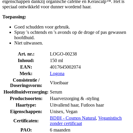
eigenschappen dankzij organische cafeïne en Kerascalp™. Het is
speciaal ontwikkeld voor dunner wordend haar.
Toepassing:
Goed schudden voor gebruik.
Spray 's ochtends en 's avonds op de droge of pas gewassen
hoofdhuid.
Niet uitwassen.
Art. nr.:
LOGO-00238
Inhoud:
150 ml
EAN:
4017645002074
Merk:
Logona
Consistentie /
Vloeibaar
Doseringsvorm:
Hoofdhuidverzorging:
Serum
Productsoorten:
Haarverzorging & -styling
Haartype:
Uitvallend haar, Futloos haar
Eigenschappen:
Unisex, Vegan
BDIH - Cosmos Natural
,
Veganistisch
Certificaten:
zonder certificaat
PAO:
6 maanden