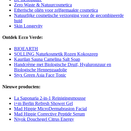
Zero Waste & Natuurcosmetica
Etherische oliën voor zelfgemaakte cosmetica
Natuurlijke cosmetische verzorging voor de gecombineerde
huid
Skin Longevity
Ontdek Ecco Verde:
BIOEARTH
SOLLING Naturkosmetik Rozen Kokoszeep
Kaurilan Sauna Camelina Salt Soap
Handcrème met Biologische Druif, Hyaluronzuur en
Biologische Hennepzaadolie
Styx Green Asia Face Tonic
Nieuwe producten:
La Saponaria 2-in-1 Reinigingsmousse
i+m Berlin Refresh Shower Gel
Mad Hippie MicroDermabrasion Facial
Mad Hippie Corrective Peptide Serum
Niyok Douchegel Citrus Energy