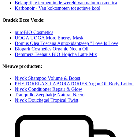
Belangrijke termen in de wereld van natuurcosmetica
Karbonoir - Van kokosnoten tot actieve kool
Ontdek Ecco Verde:
puroBIO Cosmetics
UOGA UOGA More Energy Mask
Domus Olea Toscana Antioxidantzeep "Love Is Love
Biopark Cosmetics Organic Neem Oil
Demmers Teehaus BIO Hojicha Latte Mix
Nieuwe producten:
Niyok Shampoo Volume & Boost
PHYTORELAX LABORATORIES Argan Oil Body Lotion
Niyok Conditioner Repair & Glow
Tranquillo Zeepbakje Natural Neem
Niyok Douchegel Tropical Twist