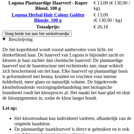
Logona Plantaardige Haarverf - Koper
€ 13,09
(€ 130,90 /
Blond, 100 g
kg)
Logona Herbal Hair Colour Golden
€ 13,09
Blonde, 100 g
(€ 130,90 / kg)
Totaalprijs:
€ 26,18
Voeg beide toe aan het winkelmandje
Beschrijving
De tint koperblond wordt vooral aanbevolen voor licht- tot
donkerblond haar. De haarverf van Logona is bijzonder zacht en
kleuren je haar zachter dan chemische haarverf. De plantaardige
haarverf tast de haarstructuur niet rechtstreeks aan, maar wikkelt
zich beschermend om het haar. Elke haarverf op plantaardige basis
is geformuleerd met henna, kruiden en vruchten voor intense
helderheid, meer glans en natuurlijk volume. De bijgeleverde
kleurbehoudende verzorgingsbehandeling met biologische
brandnetel rondt het kleurproces af. Het maakt het haar glad en sluit
de kleurpigmenten in, zodat de kleur langer houdt.
Let op:
Het kleurresultaat kan individueel variëren, afhankelijk van de
originele haarkleur.
De plantaardige haarkleurverf is direct te gebruiken en is ook