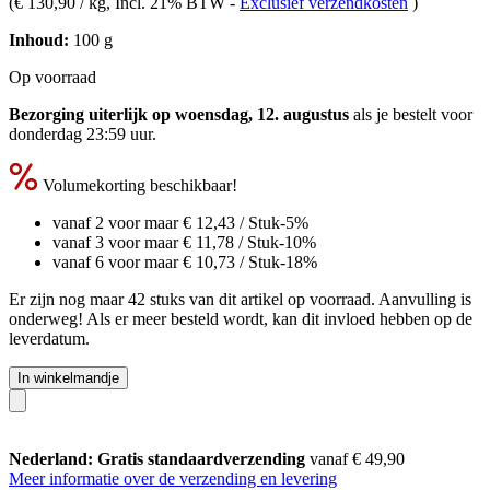
(
€ 130,90 / kg
, Incl. 21% BTW
-
Exclusief verzendkosten
)
Inhoud:
100 g
Op voorraad
Bezorging uiterlijk op woensdag, 12. augustus
als je bestelt voor
donderdag 23:59 uur
.
Volumekorting beschikbaar!
vanaf 2 voor maar
€ 12,43
/ Stuk
-5%
vanaf 3 voor maar
€ 11,78
/ Stuk
-10%
vanaf 6 voor maar
€ 10,73
/ Stuk
-18%
Er zijn nog maar 42 stuks van dit artikel op voorraad. Aanvulling is
onderweg! Als er meer besteld wordt, kan dit invloed hebben op de
leverdatum.
In winkelmandje
Nederland: Gratis standaardverzending
vanaf € 49,90
Meer informatie over de verzending en levering