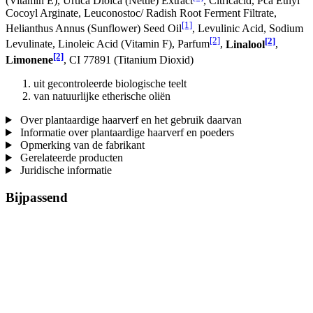
(Vitamin E), Urtica Dioica (Nettle) Extract
, Citricacid, Pca Ethyl
Cocoyl Arginate, Leuconostoc/ Radish Root Ferment Filtrate,
[1]
Helianthus Annus (Sunflower) Seed Oil
, Levulinic Acid, Sodium
[2]
[2]
Levulinate, Linoleic Acid (Vitamin F), Parfum
,
Linalool
,
[2]
Limonene
, CI 77891 (Titanium Dioxid)
uit gecontroleerde biologische teelt
van natuurlijke etherische oliën
Over plantaardige haarverf en het gebruik daarvan
Informatie over plantaardige haarverf en poeders
Opmerking van de fabrikant
Gerelateerde producten
Juridische informatie
Bijpassend