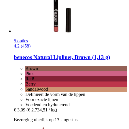
5 opties
4.2 (458)
benecos
Natural Lipliner, Brown (1,13 g)
Brown
Pink
Red!
Berry
Sandalwood
Definieert de vorm van de lippen
Voor exacte lijnen
Voedend en hydraterend
€ 3,09
(€ 2.734,51 / kg)
Bezorging uiterlijk op 13. augustus