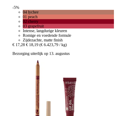
-5%
04 lychee
01 peach
02 cherry
03 grapefruit
Intense, langdurige kleuren
Romige en voedende formule
Zijdezachte, matte finish
€ 17,28
€ 18,19
(€ 6.423,79 / kg)
Bezorging uiterlijk op 13. augustus