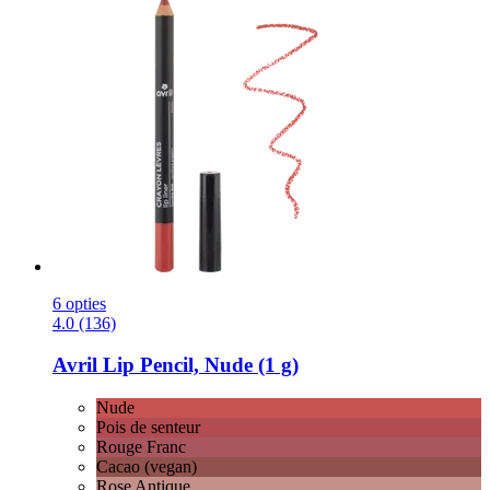
6 opties
4.0 (136)
Avril
Lip Pencil, Nude (1 g)
Nude
Pois de senteur
Rouge Franc
Cacao (vegan)
Rose Antique