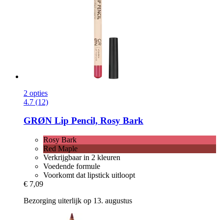
2 opties
4.7 (12)
GRØN
Lip Pencil, Rosy Bark
Rosy Bark
Red Maple
Verkrijgbaar in 2 kleuren
Voedende formule
Voorkomt dat lipstick uitloopt
€ 7,09
Bezorging uiterlijk op 13. augustus