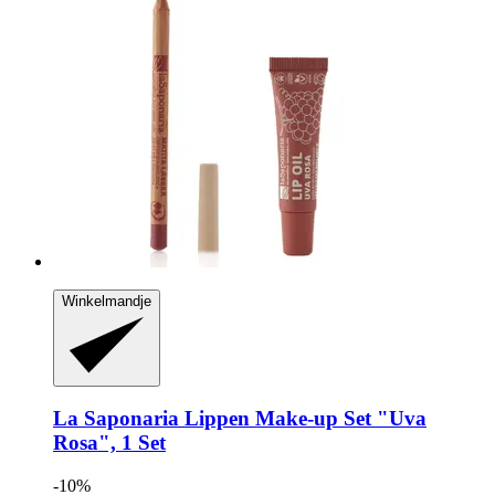
Winkelmandje
La Saponaria
Lippen Make-​up Set "Uva
Rosa", 1 Set
-10%