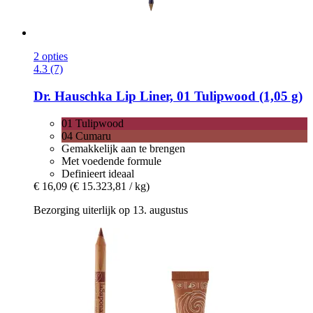
2 opties
4.3 (7)
Dr. Hauschka
Lip Liner, 01 Tulipwood (1,05 g)
01 Tulipwood
04 Cumaru
Gemakkelijk aan te brengen
Met voedende formule
Definieert ideaal
€ 16,09
(€ 15.323,81 / kg)
Bezorging uiterlijk op 13. augustus