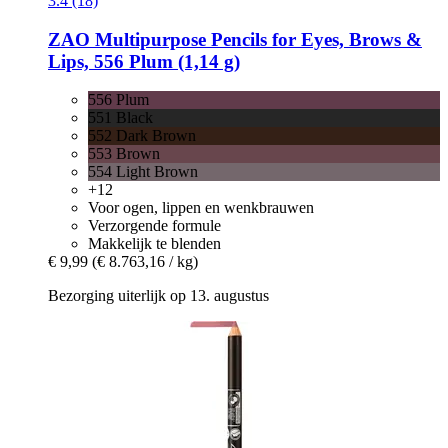
3.4 (18)
ZAO
Multipurpose Pencils for Eyes, Brows &
Lips, 556 Plum (1,14 g)
556 Plum
551 Black
552 Dark Brown
553 Brown
554 Light Brown
+12
Voor ogen, lippen en wenkbrauwen
Verzorgende formule
Makkelijk te blenden
€ 9,99
(€ 8.763,16 / kg)
Bezorging uiterlijk op 13. augustus