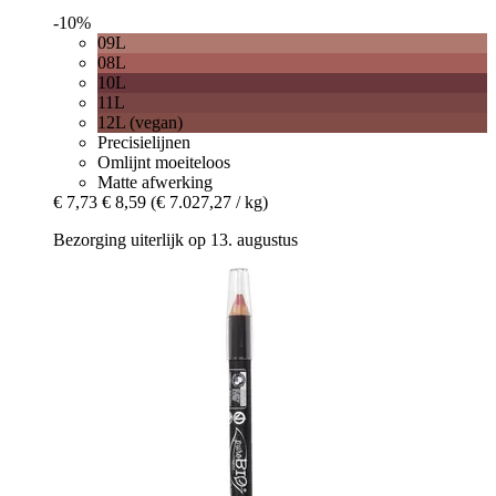
-10%
09L
08L
10L
11L
12L (vegan)
Precisielijnen
Omlijnt moeiteloos
Matte afwerking
€ 7,73
€ 8,59
(€ 7.027,27 / kg)
Bezorging uiterlijk op 13. augustus