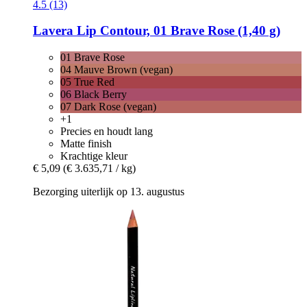
4.5 (13)
Lavera
Lip Contour, 01 Brave Rose (1,40 g)
01 Brave Rose
04 Mauve Brown (vegan)
05 True Red
06 Black Berry
07 Dark Rose (vegan)
+1
Precies en houdt lang
Matte finish
Krachtige kleur
€ 5,09
(€ 3.635,71 / kg)
Bezorging uiterlijk op 13. augustus