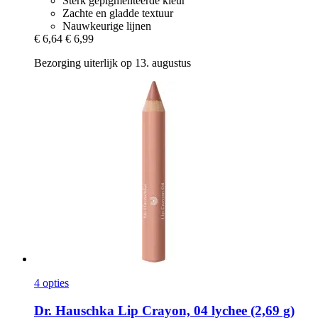
Sterk gepigmenteerde kleur
Zachte en gladde textuur
Nauwkeurige lijnen
€ 6,64
€ 6,99
Bezorging uiterlijk op 13. augustus
4 opties
Dr. Hauschka
Lip Crayon, 04 lychee (2,69 g)