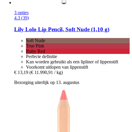
3 opties
4.3 (39)
Lily Lolo
Lip Pencil, Soft Nude (1,10 g)
Soft Nude
True Pink
Ruby Red
Perfecte definitie
Kan worden gebruikt als een lipliner of lippenstift
Voorkomt uitlopen van lippenstift
€ 13,19
(€ 11.990,91 / kg)
Bezorging uiterlijk op 13. augustus