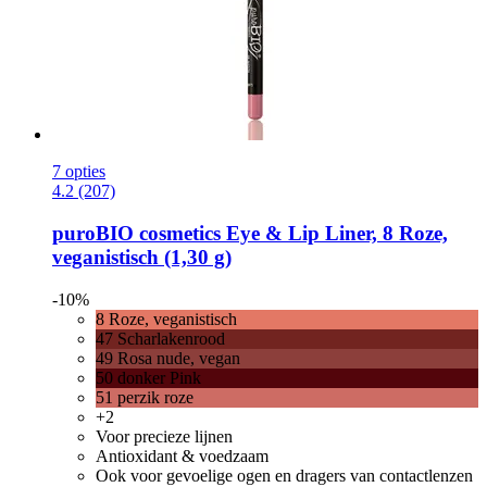
7 opties
4.2 (207)
puroBIO cosmetics
Eye & Lip Liner, 8 Roze,
veganistisch (1,30 g)
-10%
8 Roze, veganistisch
47 Scharlakenrood
49 Rosa nude, vegan
50 donker Pink
51 perzik roze
+2
Voor precieze lijnen
Antioxidant & voedzaam
Ook voor gevoelige ogen en dragers van contactlenzen