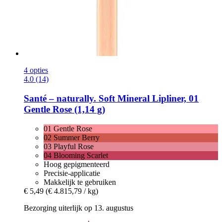
4 opties
4.0 (14)
Santé – naturally.
Soft Mineral Lipliner, 01
Gentle Rose (1,14 g)
01 Gentle Rose
02 Summer Berry
03 Playful Rose
04 Blooming Scarlet
Hoog gepigmenteerd
Precisie-applicatie
Makkelijk te gebruiken
€ 5,49
(€ 4.815,79 / kg)
Bezorging uiterlijk op 13. augustus