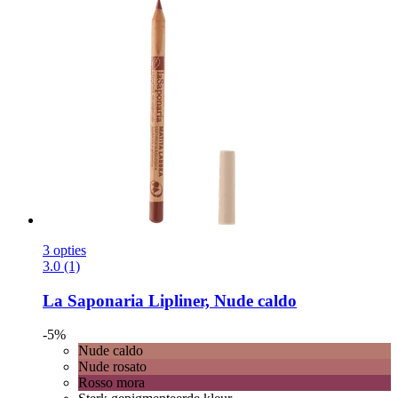
3 opties
3.0 (1)
La Saponaria
Lipliner, Nude caldo
-5%
Nude caldo
Nude rosato
Rosso mora