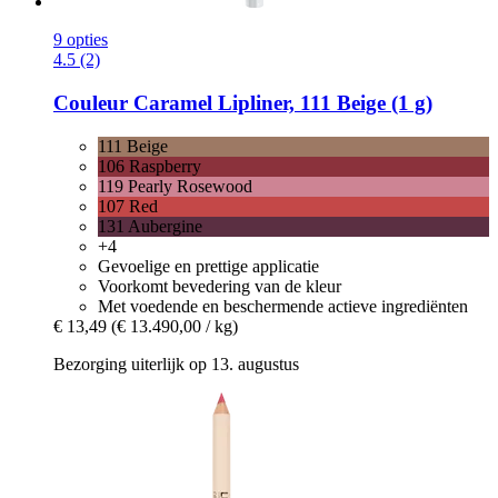
9 opties
4.5 (2)
Couleur Caramel
Lipliner, 111 Beige (1 g)
111 Beige
106 Raspberry
119 Pearly Rosewood
107 Red
131 Aubergine
+4
Gevoelige en prettige applicatie
Voorkomt bevedering van de kleur
Met voedende en beschermende actieve ingrediënten
€ 13,49
(€ 13.490,00 / kg)
Bezorging uiterlijk op 13. augustus