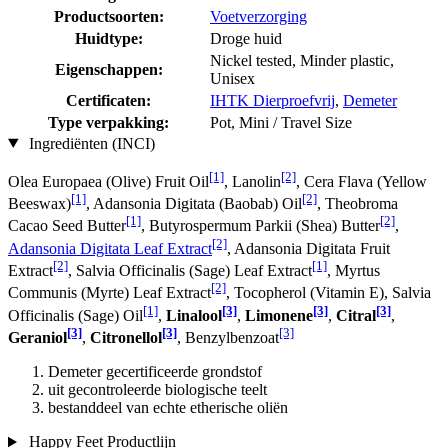
Productsoorten:
Voetverzorging
Huidtype:
Droge huid
Nickel tested, Minder plastic,
Eigenschappen:
Unisex
Certificaten:
IHTK Dierproefvrij
,
Demeter
Type verpakking:
Pot, Mini / Travel Size
Ingrediënten (INCI)
[1]
[2]
Olea Europaea (Olive) Fruit Oil
, Lanolin
, Cera Flava (Yellow
[1]
[2]
Beeswax)
, Adansonia Digitata (Baobab) Oil
, Theobroma
[1]
[2]
Cacao Seed Butter
, Butyrospermum Parkii (Shea) Butter
,
[2]
Adansonia Digitata Leaf Extract
, Adansonia Digitata Fruit
[2]
[1]
Extract
, Salvia Officinalis (Sage) Leaf Extract
, Myrtus
[2]
Communis (Myrte) Leaf Extract
, Tocopherol (Vitamin E), Salvia
[1]
[3]
[3]
[3]
Officinalis (Sage) Oil
,
Linalool
,
Limonene
,
Citral
,
[3]
[3]
[3]
Geraniol
,
Citronellol
, Benzylbenzoat
Demeter gecertificeerde grondstof
uit gecontroleerde biologische teelt
bestanddeel van echte etherische oliën
Happy Feet Productlijn