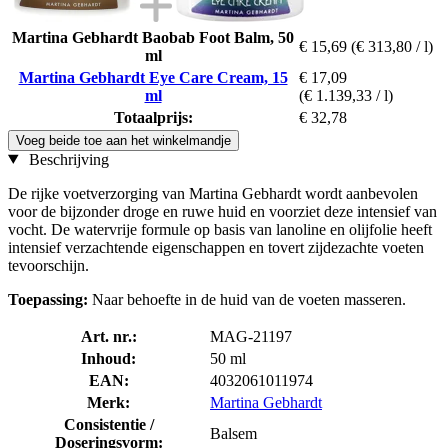
Martina Gebhardt Baobab Foot Balm, 50
€ 15,69
(€ 313,80 / l)
ml
Martina Gebhardt Eye Care Cream, 15
€ 17,09
ml
(€ 1.139,33 / l)
Totaalprijs:
€ 32,78
Voeg beide toe aan het winkelmandje
Beschrijving
De rijke voetverzorging van Martina Gebhardt wordt aanbevolen
voor de bijzonder droge en ruwe huid en voorziet deze intensief van
vocht. De watervrije formule op basis van lanoline en olijfolie heeft
intensief verzachtende eigenschappen en tovert zijdezachte voeten
tevoorschijn.
Toepassing:
Naar behoefte in de huid van de voeten masseren.
Art. nr.:
MAG-21197
Inhoud:
50 ml
EAN:
4032061011974
Merk:
Martina Gebhardt
Consistentie /
Balsem
Doseringsvorm: