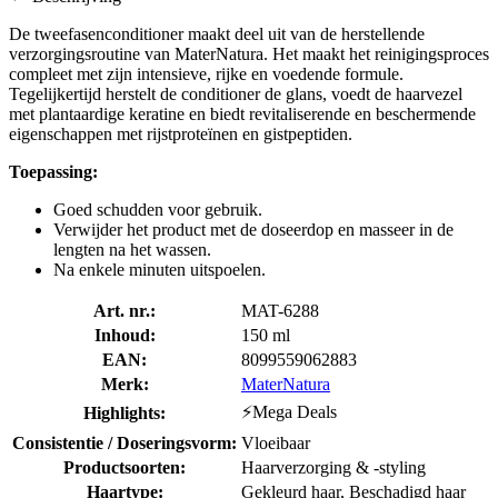
De tweefasenconditioner maakt deel uit van de herstellende
verzorgingsroutine van MaterNatura. Het maakt het reinigingsproces
compleet met zijn intensieve, rijke en voedende formule.
Tegelijkertijd herstelt de conditioner de glans, voedt de haarvezel
met plantaardige keratine en biedt revitaliserende en beschermende
eigenschappen met rijstproteïnen en gistpeptiden.
Toepassing:
Goed schudden voor gebruik.
Verwijder het product met de doseerdop en masseer in de
lengten na het wassen.
Na enkele minuten uitspoelen.
Art. nr.:
MAT-6288
Inhoud:
150 ml
EAN:
8099559062883
Merk:
MaterNatura
⚡Mega Deals
Highlights:
Consistentie / Doseringsvorm:
Vloeibaar
Productsoorten:
Haarverzorging & -styling
Haartype:
Gekleurd haar, Beschadigd haar