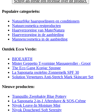
Schrijf als eerste een recensie over dit product.
Populaire categorieën:
Natuurlijke haarspoelingen en conditioners
Natuurcosmetica restproducten
Haarverzorging van MaterNatura
Haarverzorging in de aanbieding
Mannencosmetica in de aanbieding
Ontdek Ecco Verde:
BIOEARTH
Mister Geppetto T-vormige Massageroller - Groot
The Eco Gang Konjac Sponge
La Saponaria osolebio Zonnemelk SPF 30
Solution Vergetures Anti-Stretch Mark Skincare Set
Nieuwe producten:
Tranquillo Zeepbakje Blue Pottery
La Saponaria 2-in-1 Aftershave & SOS-Crème
Niyok Leave-In Moisture Mist
Niyok Douchegel Soft Serenity