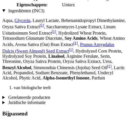
Eigenschappen:
Unisex
Ingrediënten (INCI)
Aqua,
Glycerin
, Lauryl Lactate, Behenamidopropyl Dimethylamine,
[1]
Oryza Sativa Extract
, Saccharomyces Lysate Extract, Linum
[1]
Usitatissimum Seed Extract
, Hydrolized Wheat Protein,
Tetrasodium Glutamate Diacetate,
Soy Amino Acids
, Wheat Amino
[1]
Acids, Avena Sativa (Oat) Bran Extract
,
Prunus Amygdalus
[1]
Dulcis (Sweet Almond) Seed Extract
, Hydrolyzed Corn Protein,
Hydrolyzed Soy Protein,
Linalool
, Arginine Ferulate, Serin,
Threonine, Oryza Sativa Protein, Oryza Sativa Extract, Urea,
[1]
Benzyl Alcohol
, Simmondsia Chinensis (Jojoba) Seed Oil
, Lactic
Acid, Propandiol, Sodium Benzoate, Phenylethanol, Undecyl
Alcohol, Phytic Acid,
Alpha-Isomethyl Ionone
, Parfum
van biologische teelt
Gerelateerde producten
Juridische informatie
Bijpassend