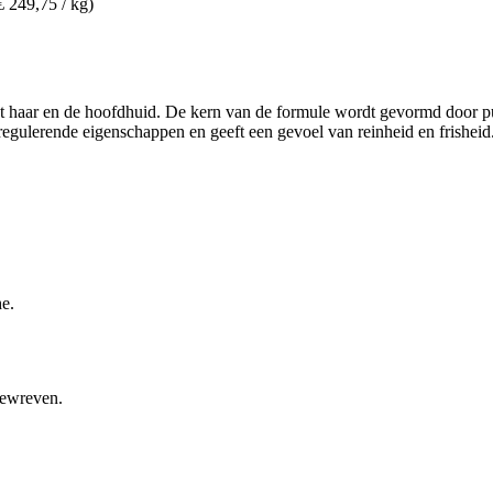
€ 249,75 / kg)
t haar en de hoofdhuid. De kern van de formule wordt gevormd door puu
egulerende eigenschappen en geeft een gevoel van reinheid en frisheid. F
e.
gewreven.