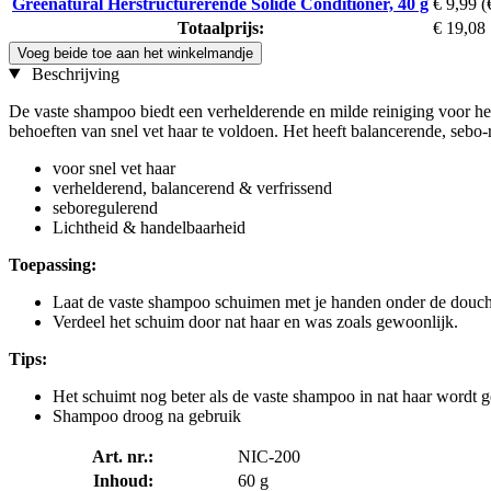
Greenatural Herstructurerende Solide Conditioner, 40 g
€ 9,99
(
Totaalprijs:
€ 19,08
Voeg beide toe aan het winkelmandje
Beschrijving
De vaste shampoo biedt een verhelderende en milde reiniging voor he
behoeften van snel vet haar te voldoen. Het heeft balancerende, sebo-r
voor snel vet haar
verhelderend, balancerend & verfrissend
seboregulerend
Lichtheid & handelbaarheid
Toepassing:
Laat de vaste shampoo schuimen met je handen onder de douch
Verdeel het schuim door nat haar en was zoals gewoonlijk.
Tips:
Het schuimt nog beter als de vaste shampoo in nat haar wordt 
Shampoo droog na gebruik
Art. nr.:
NIC-200
Inhoud:
60 g