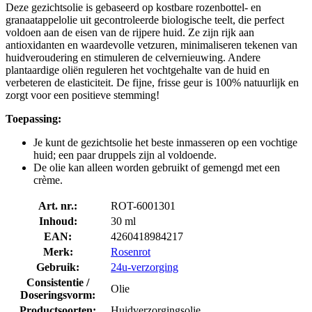
Deze gezichtsolie is gebaseerd op kostbare rozenbottel- en
granaatappelolie uit gecontroleerde biologische teelt, die perfect
voldoen aan de eisen van de rijpere huid. Ze zijn rijk aan
antioxidanten en waardevolle vetzuren, minimaliseren tekenen van
huidveroudering en stimuleren de celvernieuwing. Andere
plantaardige oliën reguleren het vochtgehalte van de huid en
verbeteren de elasticiteit. De fijne, frisse geur is 100% natuurlijk en
zorgt voor een positieve stemming!
Toepassing:
Je kunt de gezichtsolie het beste inmasseren op een vochtige
huid; een paar druppels zijn al voldoende.
De olie kan alleen worden gebruikt of gemengd met een
crème.
Art. nr.:
ROT-6001301
Inhoud:
30 ml
EAN:
4260418984217
Merk:
Rosenrot
Gebruik:
24u-verzorging
Consistentie /
Olie
Doseringsvorm:
Productsoorten:
Huidverzorgingsolie