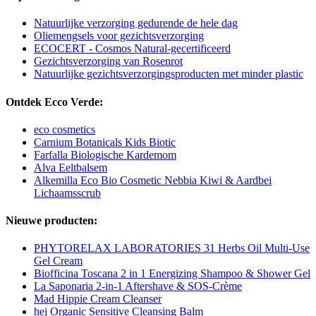
Natuurlijke verzorging gedurende de hele dag
Oliemengsels voor gezichtsverzorging
ECOCERT - Cosmos Natural-gecertificeerd
Gezichtsverzorging van Rosenrot
Natuurlijke gezichtsverzorgingsproducten met minder plastic
Ontdek Ecco Verde:
eco cosmetics
Carnium Botanicals Kids Biotic
Farfalla Biologische Kardemom
Alva Eeltbalsem
Alkemilla Eco Bio Cosmetic Nebbia Kiwi & Aardbei
Lichaamsscrub
Nieuwe producten:
PHYTORELAX LABORATORIES 31 Herbs Oil Multi-Use
Gel Cream
Biofficina Toscana 2 in 1 Energizing Shampoo & Shower Gel
La Saponaria 2-in-1 Aftershave & SOS-Crème
Mad Hippie Cream Cleanser
hej Organic Sensitive Cleansing Balm