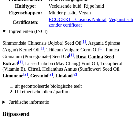
Huidtype:
Veeleisende huid, Rijpe huid
Eigenschappen:
Minder plastic, Vegan
ECOCERT - Cosmos Natural
,
Veganistisch
Certificaten:
zonder certificaat
Ingrediënten (INCI)
[1]
Simmondsia Chinensis (Jojoba) Seed Oil
, Argania Spinosa
[1]
[1]
(Argan) Kernel Oil
, Triticum Vulgare Germ Oil
, Punica
[1]
Granatum (Pomegranate) Seed Oil
,
Rosa Canina Seed
[1]
Extract
, Litsea Cubeba (May Chang) Fruit Oil, Tocopherol
(Vitamin E),
Citral
, Helianthus Annus (Sunflower) Seed Oil,
[2]
[2]
[2]
Limonene
,
Geraniol
,
Linalool
uit gecontroleerde biologische teelt
Uit etherische oliën / parfum
Juridische informatie
Bijpassend