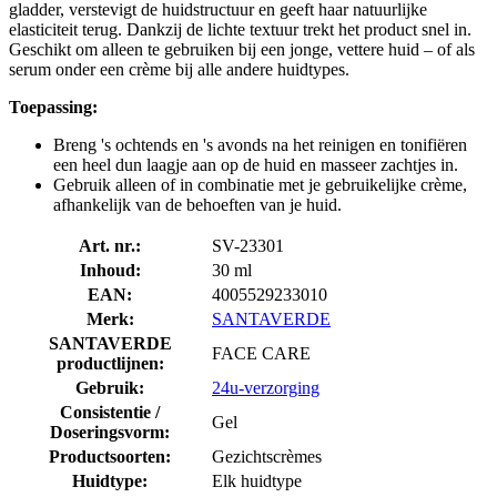
gladder, verstevigt de huidstructuur en geeft haar natuurlijke
elasticiteit terug. Dankzij de lichte textuur trekt het product snel in.
Geschikt om alleen te gebruiken bij een jonge, vettere huid – of als
serum onder een crème bij alle andere huidtypes.
Toepassing:
Breng 's ochtends en 's avonds na het reinigen en tonifiëren
een heel dun laagje aan op de huid en masseer zachtjes in.
Gebruik alleen of in combinatie met je gebruikelijke crème,
afhankelijk van de behoeften van je huid.
Art. nr.:
SV-23301
Inhoud:
30 ml
EAN:
4005529233010
Merk:
SANTAVERDE
SANTAVERDE
FACE CARE
productlijnen:
Gebruik:
24u-verzorging
Consistentie /
Gel
Doseringsvorm:
Productsoorten:
Gezichtscrèmes
Huidtype:
Elk huidtype