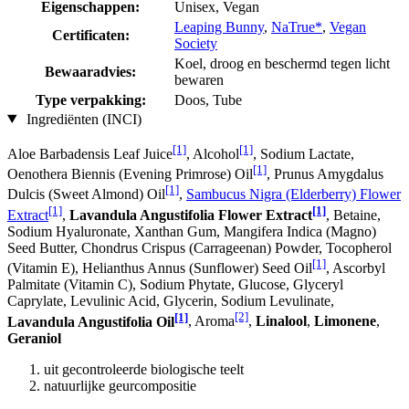
Eigenschappen:
Unisex, Vegan
Leaping Bunny
,
NaTrue*
,
Vegan
Certificaten:
Society
Koel, droog en beschermd tegen licht
Bewaaradvies:
bewaren
Type verpakking:
Doos, Tube
Ingrediënten (INCI)
[1]
[1]
Aloe Barbadensis Leaf Juice
, Alcohol
, Sodium Lactate,
[1]
Oenothera Biennis (Evening Primrose) Oil
, Prunus Amygdalus
[1]
Dulcis (Sweet Almond) Oil
,
Sambucus Nigra (Elderberry) Flower
[1]
[1]
Extract
,
Lavandula Angustifolia Flower Extract
, Betaine,
Sodium Hyaluronate, Xanthan Gum, Mangifera Indica (Magno)
Seed Butter, Chondrus Crispus (Carrageenan) Powder, Tocopherol
[1]
(Vitamin E), Helianthus Annus (Sunflower) Seed Oil
, Ascorbyl
Palmitate (Vitamin C), Sodium Phytate, Glucose, Glyceryl
Caprylate, Levulinic Acid, Glycerin, Sodium Levulinate,
[1]
[2]
Lavandula Angustifolia Oil
, Aroma
,
Linalool
,
Limonene
,
Geraniol
uit gecontroleerde biologische teelt
natuurlijke geurcompositie