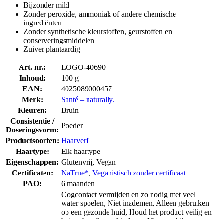
Bijzonder mild
Zonder peroxide, ammoniak of andere chemische
ingrediënten
Zonder synthetische kleurstoffen, geurstoffen en
conserveringsmiddelen
Zuiver plantaardig
Art. nr.:
LOGO-40690
Inhoud:
100 g
EAN:
4025089000457
Merk:
Santé – naturally.
Kleuren:
Bruin
Consistentie /
Poeder
Doseringsvorm:
Productsoorten:
Haarverf
Haartype:
Elk haartype
Eigenschappen:
Glutenvrij, Vegan
Certificaten:
NaTrue*
,
Veganistisch zonder certificaat
PAO:
6 maanden
Oogcontact vermijden en zo nodig met veel
water spoelen, Niet inademen, Alleen gebruiken
op een gezonde huid, Houd het product veilig en