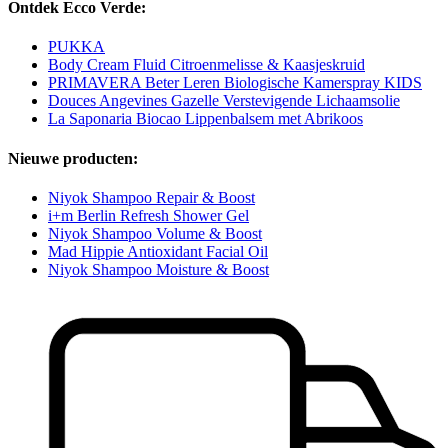
Ontdek Ecco Verde:
PUKKA
Body Cream Fluid Citroenmelisse & Kaasjeskruid
PRIMAVERA Beter Leren Biologische Kamerspray KIDS
Douces Angevines Gazelle Verstevigende Lichaamsolie
La Saponaria Biocao Lippenbalsem met Abrikoos
Nieuwe producten:
Niyok Shampoo Repair & Boost
i+m Berlin Refresh Shower Gel
Niyok Shampoo Volume & Boost
Mad Hippie Antioxidant Facial Oil
Niyok Shampoo Moisture & Boost