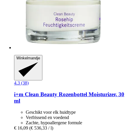
Winkelmandje
4.3 (38)
i+m
Clean Beauty Rozenbottel Moisturizer, 30
ml
Geschikt voor elk huidtype
Verfrissend en voedend
Zachte, hypoallergene formule
€ 16,09
(€ 536,33 / l)