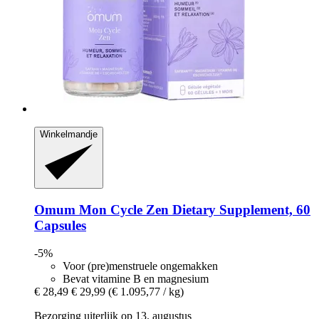
Winkelmandje
Omum
Mon Cycle Zen Dietary Supplement, 60
Capsules
-5%
Voor (pre)menstruele ongemakken
Bevat vitamine B en magnesium
€ 28,49
€ 29,99
(€ 1.095,77 / kg)
Bezorging uiterlijk op 13. augustus