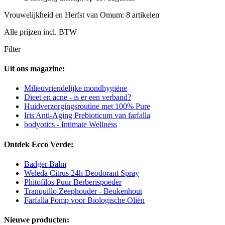
Vrouwelijkheid en Herfst van Omum: 8 artikelen
Alle prijzen incl. BTW
Filter
Uit ons magazine:
Milieuvriendelijke mondhygiëne
Dieet en acne - is er een verband?
Huidverzorgingsroutine met 100% Pure
Iris Anti-Aging Prebioticum van farfalla
bodyotics - Intimate Wellness
Ontdek Ecco Verde:
Badger Balm
Weleda Citrus 24h Deodorant Spray
Phitofilos Puur Berberispoeder
Tranquillo Zeephouder - Beukenhout
Farfalla Pomp voor Biologische Oliën
Nieuwe producten: