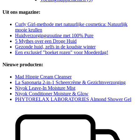
Uit ons magazine:
Curly Girl-methode met natuurlijke cosmetica: Natuurlijk
mooie krullen
Huidverzorgingsroutine met 100% Pure
5 Mythes over een Droge Huid
Gezonde huid, zelfs in de koudste winter
Een exclusief "boeket rozen" voor Moederdag!
Nieuwe producten:
Mad Hippie Cream Cleanser
La Saponaria 2-in-1 Scheercrème & Gezichtsverzorging
Niyok Leave-In Moisture Mist
Niyok Conditioner Moisture & Glow
PHYTORELAX LABORATORIES Almond Shower Gel