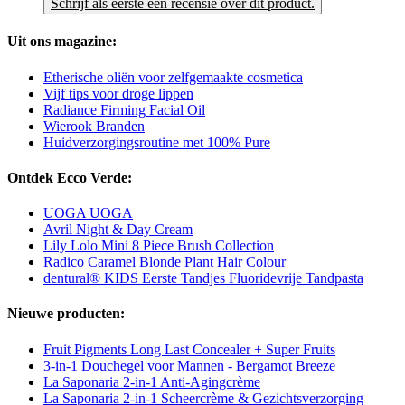
Schrijf als eerste een recensie over dit product.
Uit ons magazine:
Etherische oliën voor zelfgemaakte cosmetica
Vijf tips voor droge lippen
Radiance Firming Facial Oil
Wierook Branden
Huidverzorgingsroutine met 100% Pure
Ontdek Ecco Verde:
UOGA UOGA
Avril Night & Day Cream
Lily Lolo Mini 8 Piece Brush Collection
Radico Caramel Blonde Plant Hair Colour
dentural® KIDS Eerste Tandjes Fluoridevrije Tandpasta
Nieuwe producten:
Fruit Pigments Long Last Concealer + Super Fruits
3-in-1 Douchegel voor Mannen - Bergamot Breeze
La Saponaria 2-in-1 Anti-Agingcrème
La Saponaria 2-in-1 Scheercrème & Gezichtsverzorging