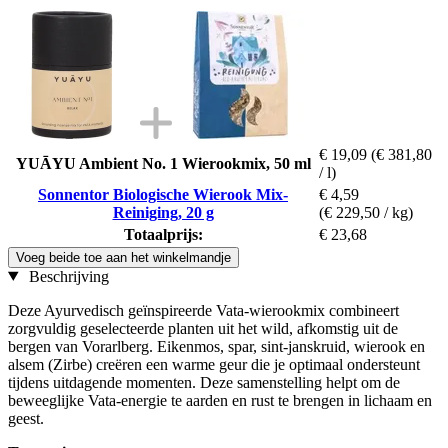
€ 19,09
(€ 381,80
YUĀYU Ambient No. 1 Wierookmix, 50 ml
/ l)
Sonnentor Biologische Wierook Mix-
€ 4,59
Reiniging, 20 g
(€ 229,50 / kg)
Totaalprijs:
€ 23,68
Voeg beide toe aan het winkelmandje
Beschrijving
Deze Ayurvedisch geïnspireerde Vata-wierookmix combineert
zorgvuldig geselecteerde planten uit het wild, afkomstig uit de
bergen van Vorarlberg. Eikenmos, spar, sint-janskruid, wierook en
alsem (Zirbe) creëren een warme geur die je optimaal ondersteunt
tijdens uitdagende momenten. Deze samenstelling helpt om de
beweeglijke Vata-energie te aarden en rust te brengen in lichaam en
geest.