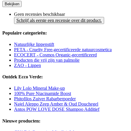
Bekijken
Geen recensies beschikbaar
Schrijf als eerste een recensie over dit product.
Populaire categorieën:
Natuurlijke lippenstift
PETA - Cruelty Free-gecertificeerde natuurcosmetica
ECOCERT - Cosmos Organic-gecertificeerd
Producten die vrij zijn van palmolie
ZAO - Lippen
Ontdek Ecco Verde:
Lily Lolo Mineral Make-up
100% Pure Niacinamide Boost
Phitofilos Zuiver Rabarberpoeder
Najel Aleppo Zeep Amber & Oud Douchegel
Antos POW LOVE DOSE Shampoo Additief
Nieuwe producten: