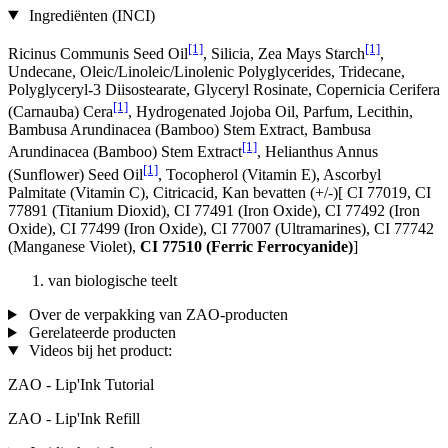
Ingrediënten (INCI)
[1]
[1]
Ricinus Communis Seed Oil
, Silicia, Zea Mays Starch
,
Undecane, Oleic/Linoleic/Linolenic Polyglycerides, Tridecane,
Polyglyceryl-3 Diisostearate, Glyceryl Rosinate, Copernicia Cerifera
[1]
(Carnauba) Cera
, Hydrogenated Jojoba Oil, Parfum, Lecithin,
Bambusa Arundinacea (Bamboo) Stem Extract, Bambusa
[1]
Arundinacea (Bamboo) Stem Extract
, Helianthus Annus
[1]
(Sunflower) Seed Oil
, Tocopherol (Vitamin E), Ascorbyl
Palmitate (Vitamin C), Citricacid, Kan bevatten (+/-)[ CI 77019, CI
77891 (Titanium Dioxid), CI 77491 (Iron Oxide), CI 77492 (Iron
Oxide), CI 77499 (Iron Oxide), CI 77007 (Ultramarines) , CI 77742
(Manganese Violet),
CI 77510 (Ferric Ferrocyanide)
]
van biologische teelt
Over de verpakking van ZAO-producten
Gerelateerde producten
Videos bij het product:
ZAO - Lip'Ink Tutorial
ZAO - Lip'Ink Refill