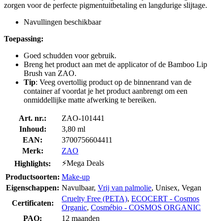
zorgen voor de perfecte pigmentuitbetaling en langdurige slijtage.
Navullingen beschikbaar
Toepassing:
Goed schudden voor gebruik.
Breng het product aan met de applicator of de Bamboo Lip
Brush van ZAO.
Tip
: Veeg overtollig product op de binnenrand van de
container af voordat je het product aanbrengt om een
onmiddellijke matte afwerking te bereiken.
Art. nr.:
ZAO-101441
Inhoud:
3,80 ml
EAN:
3700756604411
Merk:
ZAO
⚡Mega Deals
Highlights:
Productsoorten:
Make-up
Eigenschappen:
Navulbaar,
Vrij van palmolie
, Unisex, Vegan
Cruelty Free (PETA)
,
ECOCERT - Cosmos
Certificaten:
Organic
,
Cosmébio - COSMOS ORGANIC
PAO:
12 maanden