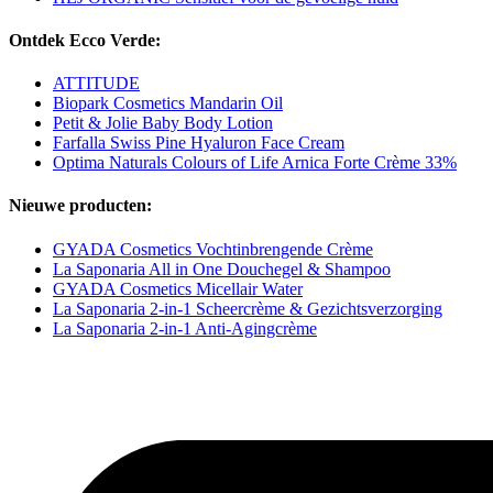
Ontdek Ecco Verde:
ATTITUDE
Biopark Cosmetics Mandarin Oil
Petit & Jolie Baby Body Lotion
Farfalla Swiss Pine Hyaluron Face Cream
Optima Naturals Colours of Life Arnica Forte Crème 33%
Nieuwe producten:
GYADA Cosmetics Vochtinbrengende Crème
La Saponaria All in One Douchegel & Shampoo
GYADA Cosmetics Micellair Water
La Saponaria 2-in-1 Scheercrème & Gezichtsverzorging
La Saponaria 2-in-1 Anti-Agingcrème