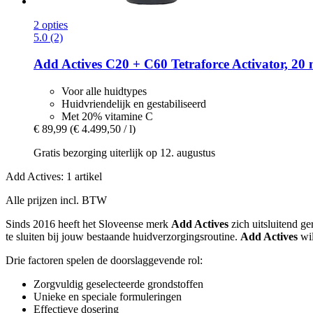
2 opties
5.0 (2)
Add Actives
C20 + C60 Tetraforce Activator, 20 
Voor alle huidtypes
Huidvriendelijk en gestabiliseerd
Met 20% vitamine C
€ 89,99
(€ 4.499,50 / l)
Gratis bezorging uiterlijk op 12. augustus
Add Actives: 1 artikel
Alle prijzen incl. BTW
Sinds 2016
heeft het Sloveense merk
Add Actives
zich uitsluitend g
te sluiten bij jouw bestaande huidverzorgingsroutine.
Add Actives
wi
Drie factoren spelen de doorslaggevende rol:
Zorgvuldig geselecteerde grondstoffen
Unieke en speciale formuleringen
Effectieve dosering