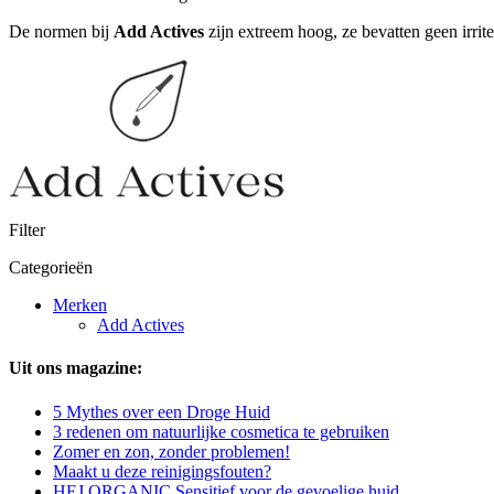
De normen bij
Add Actives
zijn extreem hoog, ze bevatten geen irrite
Filter
Categorieën
Merken
Add Actives
Uit ons magazine:
5 Mythes over een Droge Huid
3 redenen om natuurlijke cosmetica te gebruiken
Zomer en zon, zonder problemen!
Maakt u deze reinigingsfouten?
HEJ ORGANIC Sensitief voor de gevoelige huid